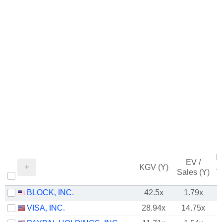
M
EV /
KGV (Y)
/
Sales (Y)
BLOCK, INC.
42.5x
1.79x
VISA, INC.
28.94x
14.75x