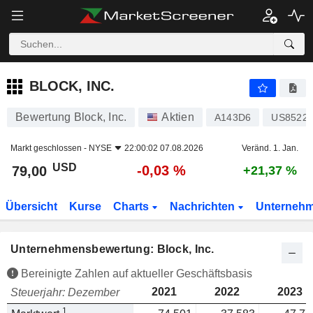
BLOCK, INC.
79,00
$
-0,03 %
BLOCK, INC.
Bewertung Block, Inc.
Aktien
A143D6
US85223
Markt geschlossen -
NYSE
22:00:02 07.08.2026
Veränd. 1. Jan.
USD
-0,03 %
79,00
+21,37 %
Übersicht
Kurse
Charts
Nachrichten
Unterneh
Unternehmensbewertung: Block, Inc.
Bereinigte Zahlen auf aktueller Geschäftsbasis
2021
2022
2023
Steuerjahr: Dezember
1