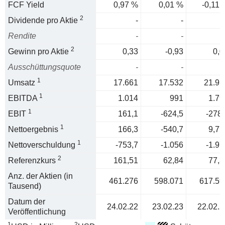
FCF Yield
0,97 %
0,01 %
-0,11 
2
Dividende pro Aktie
-
-
Rendite
-
-
2
Gewinn pro Aktie
0,33
-0,93
0,0
Ausschüttungsquote
-
-
1
Umsatz
17.661
17.532
21.91
1
EBITDA
1.014
991
1.79
1
EBIT
161,1
-624,5
-278,
1
Nettoergebnis
166,3
-540,7
9,77
1
Nettoverschuldung
-753,7
-1.056
-1.97
2
Referenzkurs
161,51
62,84
77,3
Anz. der Aktien (in
461.276
598.071
617.59
Tausend)
Datum der
24.02.22
23.02.23
22.02.2
Veröffentlichung
1
2