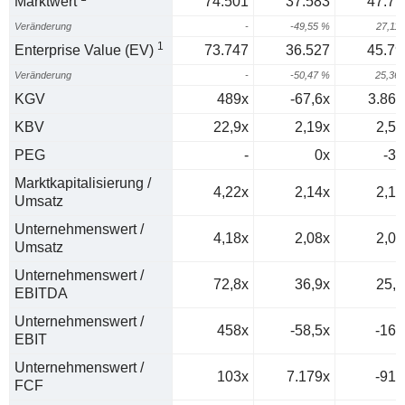
Marktwert
74.501
37.583
47.77
Veränderung
-
-49,55 %
27,11
1
Enterprise Value (EV)
73.747
36.527
45.79
Veränderung
-
-50,47 %
25,36
KGV
489x
-67,6x
3.868
KBV
22,9x
2,19x
2,54
PEG
-
0x
-38
Marktkapitalisierung /
4,22x
2,14x
2,18
Umsatz
Unternehmenswert /
4,18x
2,08x
2,09
Umsatz
Unternehmenswert /
72,8x
36,9x
25,5
EBITDA
Unternehmenswert /
458x
-58,5x
-164
EBIT
Unternehmenswert /
103x
7.179x
-912
FCF