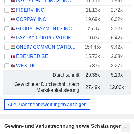
PAYPAL HOLDINGS, INC.
11.71x
1.54x
FISERV, INC.
11.13x
2.72x
CORPAY, INC.
19.69x
6.02x
GLOBAL PAYMENTS INC.
-25.3x
3.32x
PAYPAY CORPORATION
19.63x
6.42x
ONE97 COMMUNICATIONS LIMITED
154.45x
9.42x
EDENRED SE
15.73x
2.68x
WEX INC.
15.37x
3.27x
Durchschnitt
29,38x
5,19x
Gewichteter Durchschnitt nach
27,49x
12,00x
Marktkapitalisierung
Alle Branchenbewertungen anzeigen
Gewinn- und Verlustrechnung sowie Schätzungen