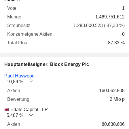
Vote
Menge
Streubesitz
Aktien
Float
1
1.469.751.612
1.283.600.523
( 87,33 %)
0
87,33 %
Hauptanteilseigner: Block Energy Plc
Name
Aktien
%
Bewertung
Paul Haywood
10,89 %
160.062.808
2 Mio p
Edale Capital LLP
5,487 %
80.630.606