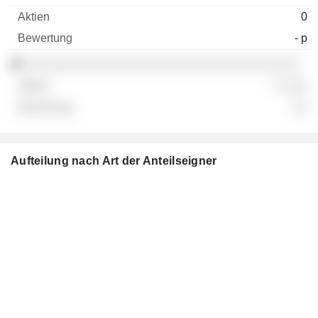
0
- p
░░░░░░░░░░░░░░░░░░░░░░░░░░░░░░░░░░░
░ ░░░
░░
Aufteilung nach Art der Anteilseigner