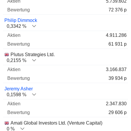
5.739.602
72 376 p
Philip Dimmock
0,3342 %
4.911.286
61 931 p
Plutus Strategies Ltd.
0,2155 %
3.166.837
39 934 p
Jeremy Asher
0,1598 %
2.347.830
29 606 p
Amati Global Investors Ltd. (Venture Capital)
0 %