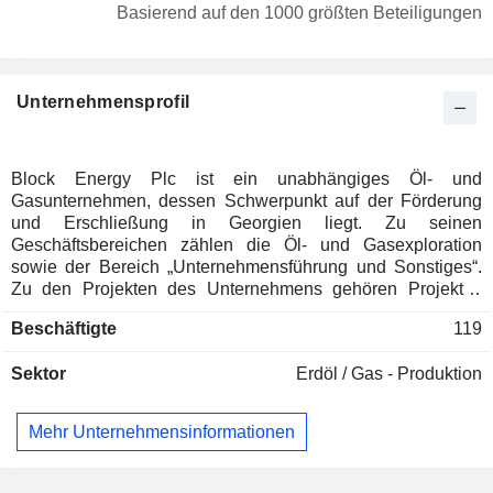
Basierend auf den 1000 größten Beteiligungen
Unternehmensprofil
Block Energy Plc ist ein unabhängiges Öl- und
Gasunternehmen, dessen Schwerpunkt auf der Förderung
und Erschließung in Georgien liegt. Zu seinen
Geschäftsbereichen zählen die Öl- und Gasexploration
sowie der Bereich „Unternehmensführung und Sonstiges“.
Zu den Projekten des Unternehmens gehören Projekt I,
Projekt II, Projekt III und Projekt IV. Projekt I konzentriert sich
Beschäftigte
119
auf die Erschließung des Reservoirs aus dem mittleren
Eozän des Feldes West Rustavi/Krtsanisi, das durch den
Sektor
Erdöl / Gas - Produktion
Schnittpunkt der Lizenzen XIF und XIB definiert ist. Projekt II
konzentrierte sich auf die Wiedererschließung des
Reservoirs aus dem mittleren Eozän des Feldes
Mehr Unternehmensinformationen
Patardzeuli-Samgori. Projekt III konzentriert sich auf die
Erschließung der bedeutenden unerschlossenen
Gasressourcen in den Lagerstätten des unteren Eozäns,