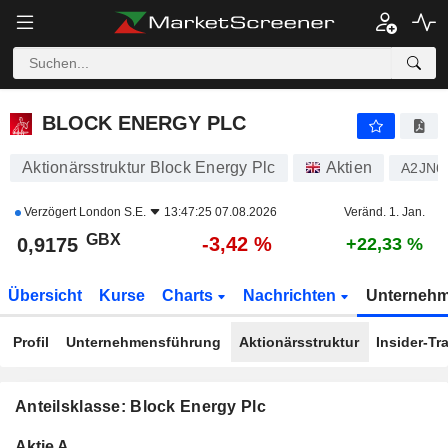
BLOCK ENERGY PLC
0,9175
p
-3,42 %
BLOCK ENERGY PLC
Aktionärsstruktur Block Energy Plc
Aktien
A2JN6
Verzögert
London S.E.
13:47:25 07.08.2026
Veränd. 1. Jan.
GBX
-3,42 %
0,9175
+22,33 %
Übersicht
Kurse
Charts
Nachrichten
Unterneh
Profil
Unternehmensführung
Aktionärsstruktur
Insider-Tr
Anteilsklasse: Block Energy Plc
Konzerneigene
Total
Aktie A