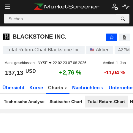
BLACKSTONE INC.
137,13
$
+2,76 %
BLACKSTONE INC.
Total Return-Chart Blackstone Inc.
Aktien
A2PM
Markt geschlossen -
NYSE
22:02:23 07.08.2026
Veränd. 1. Jan.
USD
+2,76 %
137,13
-11,04 %
Übersicht
Kurse
Charts
Nachrichten
Unterneh
Technische Analyse
Statischer Chart
Total Return-Chart
N