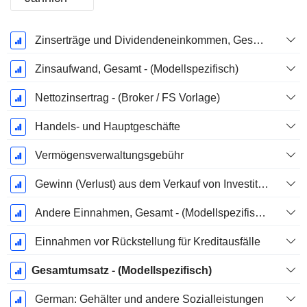
Ende d.
Zinserträge und Dividendeneinkommen, Gesamt
Geschäftsjahres:
Dezember
Zinsaufwand, Gesamt - (Modellspezifisch)
Nettozinsertrag - (Broker / FS Vorlage)
Handels- und Hauptgeschäfte
Vermögensverwaltungsgebühr
Gewinn (Verlust) aus dem Verkauf von Investitionen, Gesamt (Rev) - (Modellspezifisch)
Andere Einnahmen, Gesamt - (Modellspezifisch)
Einnahmen vor Rückstellung für Kreditausfälle
Gesamtumsatz - (Modellspezifisch)
German: Gehälter und andere Sozialleistungen