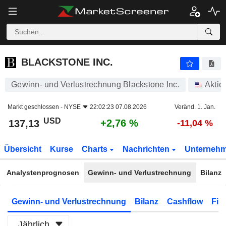
BLACKSTONE INC.
137,13
$
+2,76 %
BLACKSTONE INC.
Gewinn- und Verlustrechnung Blackstone Inc.
Aktie
Markt geschlossen -
NYSE
22:02:23 07.08.2026
Veränd. 1. Jan.
USD
+2,76 %
137,13
-11,04 %
Übersicht
Kurse
Charts
Nachrichten
Unterneh
Analystenprognosen
Gewinn- und Verlustrechnung
Bilanz
Gewinn- und Verlustrechnung
Bilanz
Cashflow
Fin
Jährlich