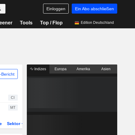
Einloggen
Ein Abo abschließen
eener
Tools
Top / Flop
Edition Deutschland
Indizes
Europa
Amerika
Asien
Bericht
CI
MT
e
Sektor
Derivate