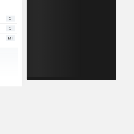
CI
CI
MT