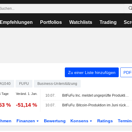
Empfehlungen
Portfolios
Watchlists
Trading
Scr
Zu einer Liste hinzufügen
PDF-
A1040
FUFU
Business-Unterstützung
 Tage
Veränd. 1. Jan.
10.07.
BitFuFu Inc. meldet ungeprüfte Produktionszahlen für den Monat Juni 2026
,53 %
-51,14 %
10.07.
BitFuFu: Bitcoin-Produktion im Juni rückläufig
ehmen
Finanzen
Bewertung
Konsens
Ratings
Termin