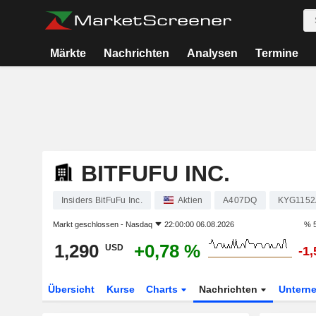
Märkte
Nachrichten
Analysen
Termine
BITFUFU INC.
Insiders BitFuFu Inc.
Aktien
A407DQ
KYG1152
Markt geschlossen -
Nasdaq
22:00:00 06.08.2026
% 5
1,290
+0,78 %
USD
-1
Übersicht
Kurse
Charts
Nachrichten
Untern