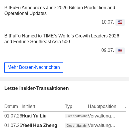
BitFuFu Announces June 2026 Bitcoin Production and
Operational Updates
10.07.
BitFuFu Named to TIME’s World’s Growth Leaders 2026
and Fortune Southeast Asia 500
09.07.
Mehr Börsen-Nachrichten
Letzte Insider-Transaktionen
Datum
Initiiert
Typ
Hauptposition
A
01.07.26
Huai Yu Liu
Verwaltungsratsmitglied
3
Geschäftsjahr
01.07.26
Yeeli Hua Zheng
Verwaltungsratsmitglied
3
Geschäftsjahr