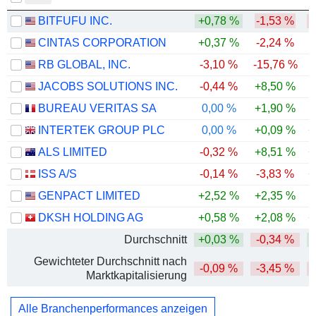
BITFUFU INC.
+0,78 %
-1,53 %
-
CINTAS CORPORATION
+0,37 %
-2,24 %
RB GLOBAL, INC.
-3,10 %
-15,76 %
-
JACOBS SOLUTIONS INC.
-0,44 %
+8,50 %
BUREAU VERITAS SA
0,00 %
+1,90 %
INTERTEK GROUP PLC
0,00 %
+0,09 %
+
ALS LIMITED
-0,32 %
+8,51 %
+
ISS A/S
-0,14 %
-3,83 %
+
GENPACT LIMITED
+2,52 %
+2,35 %
-
DKSH HOLDING AG
+0,58 %
+2,08 %
+
Durchschnitt
+0,03 %
-0,34 %
Gewichteter Durchschnitt nach
-0,09 %
-3,45 %
Marktkapitalisierung
Alle Branchenperformances anzeigen