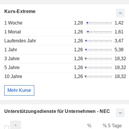
Kurs-Extreme
1 Woche
1,28
1,42
1 Monat
1,26
1,61
Laufendes Jahr
1,26
3,47
1 Jahr
1,26
5,38
3 Jahre
1,26
18,32
5 Jahre
1,26
18,32
10 Jahre
1,26
18,32
Mehr Kurse
Unterstützungsdienste für Unternehmen - NEC
%
% 5 Tage
%