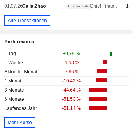
01.07.26
Calla Zhao
Chief Financial Officer (CFO)
11
Geschäftsjahr
Alle Transaktionen
Performance
1 Tag
+0,78 %
1 Woche
-1,53 %
Aktueller Monat
-7,86 %
1 Monat
-10,42 %
3 Monate
-44,64 %
6 Monate
-51,50 %
Laufendes Jahr
-51,14 %
Mehr Kurse