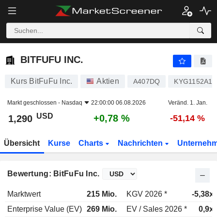
BITFUFU INC.
1,290
$
+0,78 %
BITFUFU INC.
Kurs BitFuFu Inc.
Aktien
A407DQ
KYG1152A10
Markt geschlossen -
Nasdaq
22:00:00 06.08.2026
Veränd. 1. Jan.
USD
+0,78 %
1,290
-51,14 %
Übersicht
Kurse
Charts
Nachrichten
Unterneh
Bewertung: BitFuFu Inc.
Marktwert
215 Mio.
KGV 2026 *
-5,38x
Enterprise Value (EV)
269 Mio.
EV / Sales 2026 *
0,9x