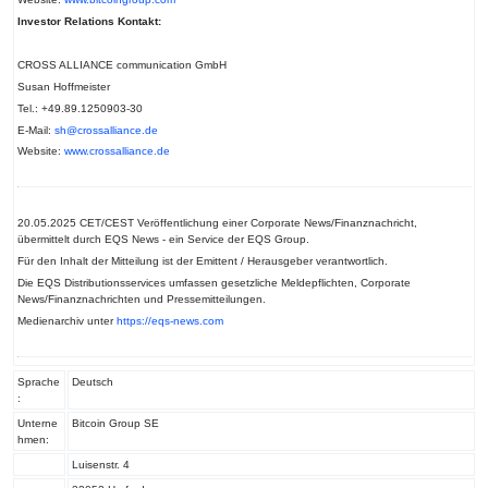
Investor Relations Kontakt:
CROSS ALLIANCE communication GmbH
Susan Hoffmeister
Tel.: +49.89.1250903-30
E-Mail:
sh@crossalliance.de
Website:
www.crossalliance.de
20.05.2025 CET/CEST Veröffentlichung einer Corporate News/Finanznachricht,
übermittelt durch EQS News - ein Service der EQS Group.
Für den Inhalt der Mitteilung ist der Emittent / Herausgeber verantwortlich.
Die EQS Distributionsservices umfassen gesetzliche Meldepflichten, Corporate
News/Finanznachrichten und Pressemitteilungen.
Medienarchiv unter
https://eqs-news.com
Sprache
Deutsch
:
Unterne
Bitcoin Group SE
hmen:
Luisenstr. 4