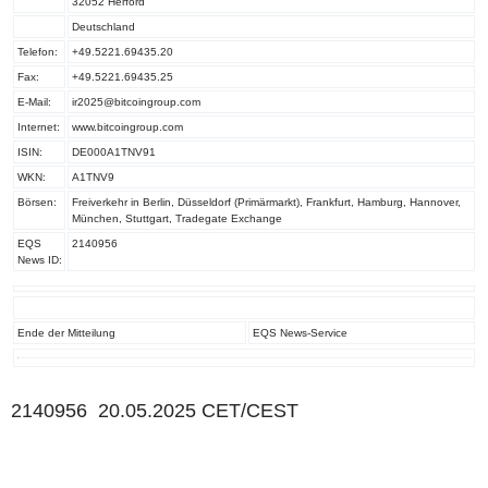
32052 Herford
Deutschland
Telefon:
+49.5221.69435.20
Fax:
+49.5221.69435.25
E-Mail:
ir2025@bitcoingroup.com
Internet:
www.bitcoingroup.com
ISIN:
DE000A1TNV91
WKN:
A1TNV9
Börsen:
Freiverkehr in Berlin, Düsseldorf (Primärmarkt), Frankfurt, Hamburg, Hannover,
München, Stuttgart, Tradegate Exchange
EQS
2140956
News ID:
Ende der Mitteilung
EQS News-Service
2140956 20.05.2025 CET/CEST