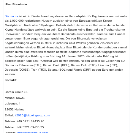
Über Bitcoin.de:
Bitcoin.de
ist ein in Deutschland zugelassener Handelsplatz für Kryptowerte und mit mehr
als 1.000.000 registrierten Nutzern zugleich einer von Europas größten Krypto-
Marktplätzen. Nach über 10-jährigem Betrieb steht Bitcoin.de im Ruf, einer der sichersten
Krypto-Handelsplätze weltweit zu sein. Da die Nutzer keine Euro auf ein Treuhandkonto
überweisen, sondern bequem von ihrem Bankkonto aus bezahlen, sind die zum Handel
verwendeten Euro sogar einlagengesichert. Die von Bitcoin.de verwalteten
Kryptowährungen werden zu 98 % in sicheren Cold Wallets gehalten. Als erster und
weltweit bisher einziger Bitcoin-Handelsplatz lässt Bitcoin.de die Kundenguthaben einmal
jährlich durch eine öffentlich-rechtlich bestellte deutsche Wirtschaftsprüfungsgesellschaft
prüfen (letztjährige Prüfung zum Stichtag 14. Januar 2025; die aktuelle Prüfung ist
abgeschlossen und das Prüftestat wird derzeit erstellt). Neben Bitcoin (BTC) können auf
Bitcoin.de Ethereum (ETH), Bitcoin Cash (BCH), Bitcoin Gold (BTG), Litecoin (LTC),
Dogecoin (DOGE), Tron (TRX), Solana (SOL) und Ripple (XRP) gegen Euro gehandelt
werden.
Kontakt:
Bitcoin Group SE
Michael Nowak
Luisenstr. 4
32052 Herford
E-Mail:
ir2025@bitcoingroup.com
Telefon: +49.5221.69435.20
Telefax: +49.5221.69435.25
Website:
www.bitcoingroup.com