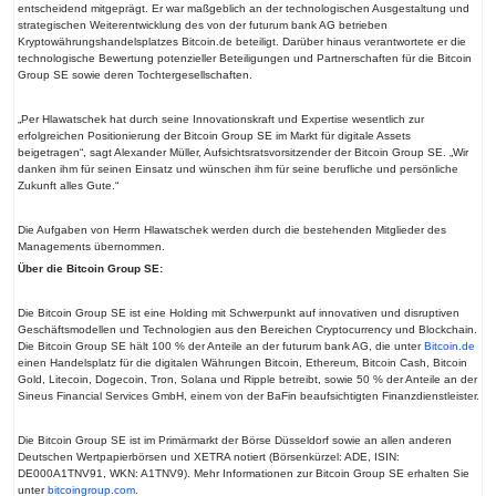
entscheidend mitgeprägt. Er war maßgeblich an der technologischen Ausgestaltung und
strategischen Weiterentwicklung des von der futurum bank AG betrieben
Kryptowährungshandelsplatzes Bitcoin.de beteiligt. Darüber hinaus verantwortete er die
technologische Bewertung potenzieller Beteiligungen und Partnerschaften für die Bitcoin
Group SE sowie deren Tochtergesellschaften.
„Per Hlawatschek hat durch seine Innovationskraft und Expertise wesentlich zur
erfolgreichen Positionierung der Bitcoin Group SE im Markt für digitale Assets
beigetragen“, sagt Alexander Müller, Aufsichtsratsvorsitzender der Bitcoin Group SE. „Wir
danken ihm für seinen Einsatz und wünschen ihm für seine berufliche und persönliche
Zukunft alles Gute.“
Die Aufgaben von Herrn Hlawatschek werden durch die bestehenden Mitglieder des
Managements übernommen.
Über die Bitcoin Group SE:
Die Bitcoin Group SE ist eine Holding mit Schwerpunkt auf innovativen und disruptiven
Geschäftsmodellen und Technologien aus den Bereichen Cryptocurrency und Blockchain.
Die Bitcoin Group SE hält 100 % der Anteile an der futurum bank AG, die unter
Bitcoin.de
einen Handelsplatz für die digitalen Währungen Bitcoin, Ethereum, Bitcoin Cash, Bitcoin
Gold, Litecoin, Dogecoin, Tron, Solana und Ripple betreibt, sowie 50 % der Anteile an der
Sineus Financial Services GmbH, einem von der BaFin beaufsichtigten Finanzdienstleister.
Die Bitcoin Group SE ist im Primärmarkt der Börse Düsseldorf sowie an allen anderen
Deutschen Wertpapierbörsen und XETRA notiert (Börsenkürzel: ADE, ISIN:
DE000A1TNV91, WKN: A1TNV9). Mehr Informationen zur Bitcoin Group SE erhalten Sie
unter
bitcoingroup.com
.