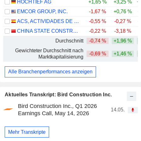
HOCHTIEF AG
+1,65 %
+3,25 %
+
EMCOR GROUP, INC.
-1,67 %
+0,76 %
+
ACS, ACTIVIDADES DE CONSTRUCCIÓN Y SERVICIOS, S.A.
-0,55 %
-0,27 %
+
CHINA STATE CONSTRUCTION ENGINEERING CORPORATION LIMITED
-0,22 %
-3,18 %
-
Durchschnitt
-0,74 %
+1,96 %
+
Gewichteter Durchschnitt nach
-0,69 %
+1,46 %
+
Marktkapitalisierung
Alle Branchenperformances anzeigen
Aktuelles Transkript: Bird Construction Inc.
Bird Construction Inc., Q1 2026
14.05.
Earnings Call, May 14, 2026
Mehr Transkripte