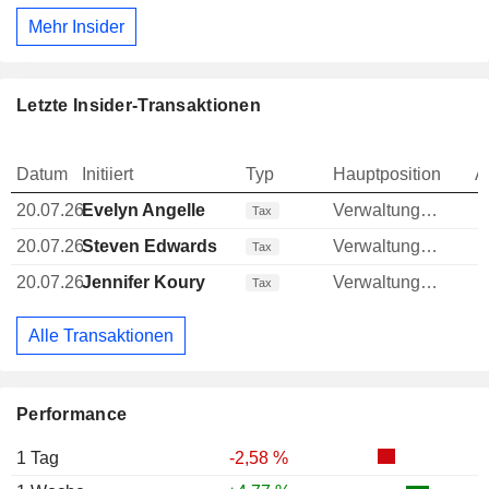
Mehr Insider
Letzte Insider-Transaktionen
Datum
Initiiert
Typ
Hauptposition
A
20.07.26
Evelyn Angelle
Verwaltungsratsmitglied
Tax
20.07.26
Steven Edwards
Verwaltungsratsmitglied
Tax
20.07.26
Jennifer Koury
Verwaltungsratsmitglied
Tax
Alle Transaktionen
Performance
1 Tag
-2,58 %