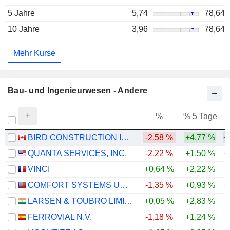
5 Jahre
5,74
78,64
10 Jahre
3,96
78,64
Mehr Kurse
Bau- und Ingenieurwesen - Andere
%
% 5 Tage
%
BIRD CONSTRUCTION INC.
-2,58 %
+4,77 %
+
QUANTA SERVICES, INC.
-2,22 %
+1,50 %
+
VINCI
+0,64 %
+2,22 %
COMFORT SYSTEMS USA, INC.
-1,35 %
+0,93 %
+
LARSEN & TOUBRO LIMITED
+0,05 %
+2,83 %
+
FERROVIAL N.V.
-1,18 %
+1,24 %
+