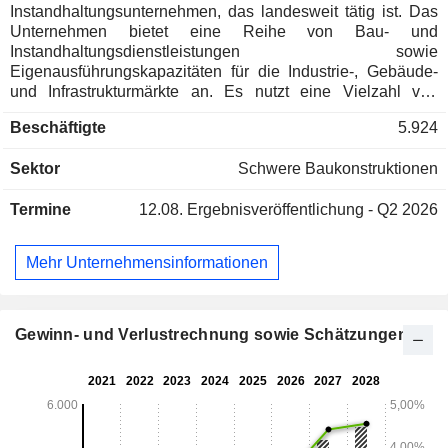
Instandhaltungsunternehmen, das landesweit tätig ist. Das
Unternehmen bietet eine Reihe von Bau- und
Instandhaltungsdienstleistungen sowie
Eigenausführungskapazitäten für die Industrie-, Gebäude-
und Infrastrukturmärkte an. Es nutzt eine Vielzahl von
Projektabwicklungsmethoden, darunter Baumanagement,
Beschäftigte
5.924
Cost-Plus, Integrated Project Delivery (IPD),
Allianzvereinbarungen, Progressive Design-Build –
Sektor
Schwere Baukonstruktionen
Zielpreis, Kostenerstattung, Festpreis, Einheitspreis,
Design-Build, Progressive Design-Build, Projekte mit
Termine
12.08.
Ergebnisveröffentlichung - Q2 2026
alternativer Finanzierung sowie öffentlich-private
Partnerschaften. Das Unternehmen ist auf den Bau ziviler
Infrastruktur in einer Vielzahl von Projekten spezialisiert,
Mehr Unternehmensinformationen
darunter Flughäfen, Seehäfen, Schienenverkehr, Brücken
und Bauwerke, Erdarbeiten, Energieprojekte und
Versorgungsanlagen. Darüber hinaus bietet es Erdarbeiten,
Betonarbeiten, Straßenbau und Brückenbau an,
Gewinn- und Verlustrechnung sowie Schätzungen
einschließlich der Erschließung von Bergbaustandorten und
anderer Bergbaudienstleistungen, unterirdischer und
prozesstechnischer Rohrleitungen, der Installation von
Anlagen und weiterer Leistungen.