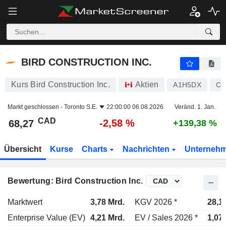
BIRD CONSTRUCTION INC.
68,27
$
-2,58 %
BIRD CONSTRUCTION INC.
Kurs Bird Construction Inc.
Aktien
A1H5DX
CA
Markt geschlossen -
Toronto S.E.
22:00:00 06.08.2026
Veränd. 1. Jan.
CAD
-2,58 %
68,27
+139,38 %
Übersicht
Kurse
Charts
Nachrichten
Unterneh
Bewertung: Bird Construction Inc.
Marktwert
3,78 Mrd.
KGV 2026 *
28,1
Enterprise Value (EV)
4,21 Mrd.
EV / Sales 2026 *
1,07