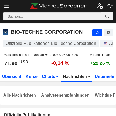
BIO-TECHNE CORPORATION
71,90
$
-0,14 %
BIO-TECHNE CORPORATION
Offizielle Publikationen Bio-Techne Corporation
Akt
Markt geschlossen -
Nasdaq
22:00:00 06.08.2026
Veränd. 1. Jan.
USD
-0,14 %
71,90
+22,26 %
Übersicht
Kurse
Charts
Nachrichten
Unterneh
Alle Nachrichten
Analystenempfehlungen
Wichtige F
Offizielle Publikationen