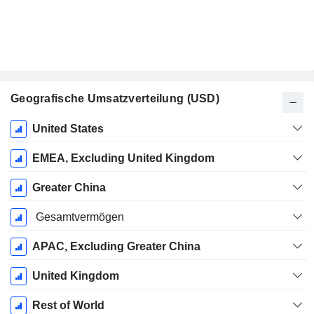
Geografische Umsatzverteilung (USD)
Ende d.
United States
Geschäftsjahres:
Juni
EMEA, Excluding United Kingdom
Greater China
Gesamtvermögen
APAC, Excluding Greater China
United Kingdom
Rest of World