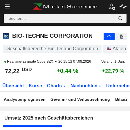
BIO-TECHNE CORPORATION
72,22
$
+0,44 %
BIO-TECHNE CORPORATION
Geschäftsbereiche Bio-Techne Corporation
Aktien
Realtime-Estimate
Cboe BZX
20:15:12 07.08.2026
Veränd. 1. Jan.
USD
+0,44 %
72,22
+22,79 %
Übersicht
Kurse
Charts
Nachrichten
Unterneh
Analystenprognosen
Gewinn- und Verlustrechnung
Bilanz
Umsatz 2025 nach Geschäftsbereichen