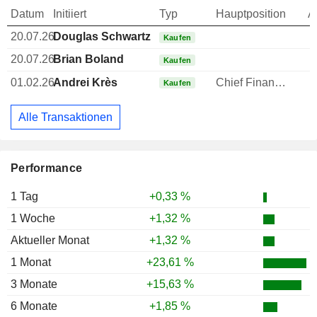
Datum
Initiiert
Typ
Hauptposition
A
20.07.26
Douglas Schwartz
Kaufen
20.07.26
Brian Boland
Kaufen
01.02.26
Andrei Krès
Chief Financial Officer (CFO)
Kaufen
Alle Transaktionen
Performance
1 Tag
+0,33 %
1 Woche
+1,32 %
Aktueller Monat
+1,32 %
1 Monat
+23,61 %
3 Monate
+15,63 %
6 Monate
+1,85 %