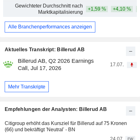
Gewichteter Durchschnitt nach
+1,59 %
+4,10 %
+
Marktkapitalisierung
Alle Branchenperformances anzeigen
Aktuelles Transkript: Billerud AB
Billerud AB, Q2 2026 Earnings
17.07.
Call, Jul 17, 2026
Mehr Transkripte
Empfehlungen der Analysten: Billerud AB
Citigroup erhöht das Kursziel für Billerud auf 75 Kronen
(66) und bekräftigt 'Neutral' - BN
24.07.
FW