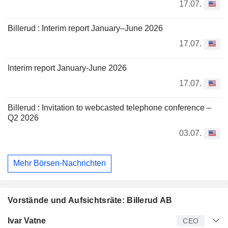
17.07.
Billerud : Interim report January–June 2026
17.07.
Interim report January-June 2026
17.07.
Billerud : Invitation to webcasted telephone conference –
Q2 2026
03.07.
Mehr Börsen-Nachrichten
Vorstände und Aufsichtsräte: Billerud AB
Manager
Titel
Alter
Seit
Ivar Vatne
CEO