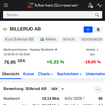
BILLERUD AB
76,95
kr
+0,33 %
BILLERUD AB
Kurs Billerud AB
Aktien
807435
SE0000862997
Markt geschlossen -
Nasdaq Stockholm
Veränd. 1.
18:00:00 07.08.2026
Jan.
SEK
+0,33 %
76,95
-18,05 %
Übersicht
Kurse
Charts
Nachrichten
Unterneh
Bewertung: Billerud AB
Marktwert
19,14 Mrd.
KGV 2026 *
86,