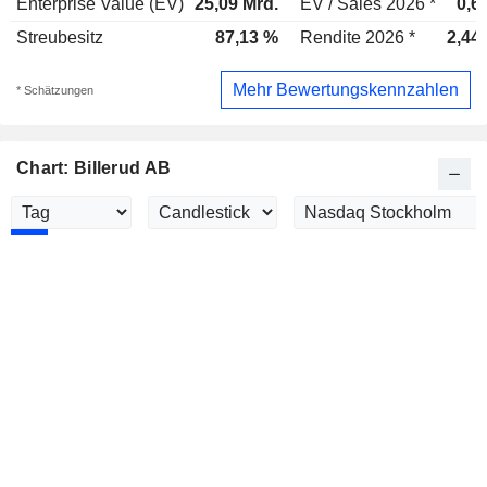
Enterprise Value (EV)
25,09 Mrd.
EV / Sales 2026 *
0,6
Streubesitz
87,13 %
Rendite 2026 *
2,44
Mehr Bewertungskennzahlen
* Schätzungen
Chart: Billerud AB