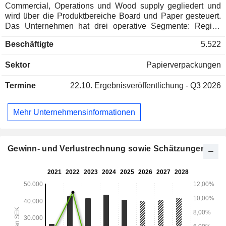
Commercial, Operations und Wood supply gegliedert und
wird über die Produktbereiche Board und Paper gesteuert.
Das Unternehmen hat drei operative Segmente: Region
Europa, Region Nordamerika und Lösungen & Andere. Das
Beschäftigte
5.522
Segment Region Europa umfasst die aus Frischfasern
hergestellten Karton- und Papierprodukte wie:
Sektor
Papierverpackungen
Verpackungskarton für flüssiges Füllgut, Kraft- und
Spezialpapier, Containerboard, Karton, Sackpapier und
Termine
22.10.
Ergebnisveröffentlichung - Q3 2026
Marktzellstoff. Das Segment Region Nordamerika umfasst
die Produktion und den Verkauf von grafischen Papieren
und Spezialpapieren sowie den Markt. Solutions & Others
Mehr Unternehmensinformationen
umfasst die Bereiche Procurement & Wood Supply, die
Aktivitäten von Scandfibre Logistics AB und Consolidated
Waterpower Company, Vermietungsaktivitäten, stille
Gesellschaften, ungenutzte Vermögenswerte und Erträge
Gewinn- und Verlustrechnung sowie Schätzungen
aus dem Verkauf von Unternehmen. Das Unternehmen
beliefert seine Kunden weltweit.