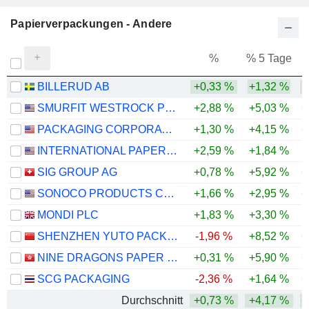
Papierverpackungen - Andere
%
% 5 Tage
%
BILLERUD AB
+0,33 %
+1,32 %
-
SMURFIT WESTROCK PLC
+2,88 %
+5,03 %
+
PACKAGING CORPORATION OF AMERICA
+1,30 %
+4,15 %
+
INTERNATIONAL PAPER COMPANY
+2,59 %
+1,84 %
-
SIG GROUP AG
+0,78 %
+5,92 %
+
SONOCO PRODUCTS COMPANY
+1,66 %
+2,95 %
+
MONDI PLC
+1,83 %
+3,30 %
-
SHENZHEN YUTO PACKAGING TECHNOLOGY CO., LTD.
-1,96 %
+8,52 %
+
NINE DRAGONS PAPER (HOLDINGS) LIMITED
+0,31 %
+5,90 %
+
SCG PACKAGING
-2,36 %
+1,64 %
+
Durchschnitt
+0,73 %
+4,17 %
+