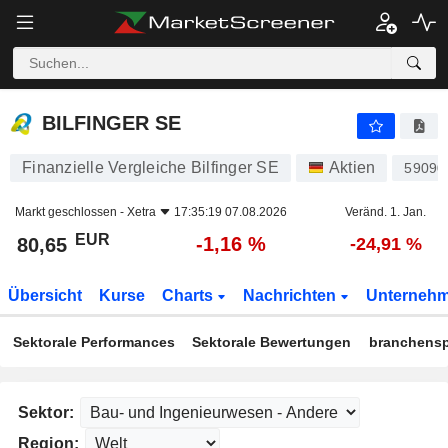
BILFINGER SE
80,65
€
-1,16 %
BILFINGER SE
Finanzielle Vergleiche Bilfinger SE
Aktien
59090
Markt geschlossen -
Xetra
17:35:19 07.08.2026
Veränd. 1. Jan.
EUR
-1,16 %
80,65
-24,91 %
Übersicht
Kurse
Charts
Nachrichten
Unterneh
Sektorale Performances
Sektorale Bewertungen
branchensp
Sektor:
Region: