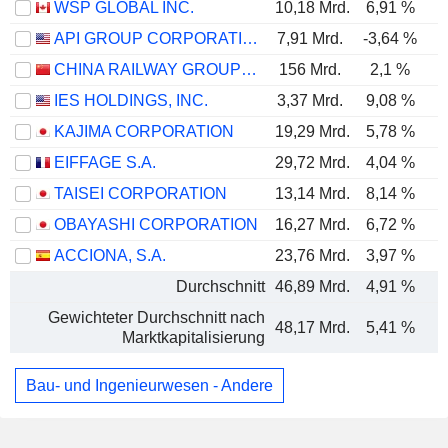
WSP GLOBAL INC.
10,18 Mrd.
6,91 %
API GROUP CORPORATION
7,91 Mrd.
-3,64 %
CHINA RAILWAY GROUP LIMITED
156 Mrd.
2,1 %
IES HOLDINGS, INC.
3,37 Mrd.
9,08 %
KAJIMA CORPORATION
19,29 Mrd.
5,78 %
EIFFAGE S.A.
29,72 Mrd.
4,04 %
TAISEI CORPORATION
13,14 Mrd.
8,14 %
OBAYASHI CORPORATION
16,27 Mrd.
6,72 %
ACCIONA, S.A.
23,76 Mrd.
3,97 %
Durchschnitt
46,89 Mrd.
4,91 %
Gewichteter Durchschnitt nach
48,17 Mrd.
5,41 %
Marktkapitalisierung
Bau- und Ingenieurwesen - Andere