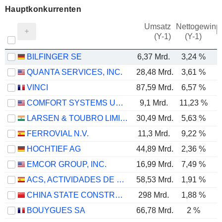
Hauptkonkurrenten
Umsatz
Nettogewinn
M
(Y-1)
(Y-1)
BILFINGER SE
6,37 Mrd.
3,24 %
QUANTA SERVICES, INC.
28,48 Mrd.
3,61 %
VINCI
87,59 Mrd.
6,57 %
COMFORT SYSTEMS USA, INC.
9,1 Mrd.
11,23 %
LARSEN & TOUBRO LIMITED
30,49 Mrd.
5,63 %
FERROVIAL N.V.
11,3 Mrd.
9,22 %
HOCHTIEF AG
44,89 Mrd.
2,36 %
EMCOR GROUP, INC.
16,99 Mrd.
7,49 %
ACS, ACTIVIDADES DE CONSTRUCCIÓN Y SERVICIOS, S.A.
58,53 Mrd.
1,91 %
CHINA STATE CONSTRUCTION ENGINEERING CORPORATION LIMITED
298 Mrd.
1,88 %
BOUYGUES SA
66,78 Mrd.
2 %