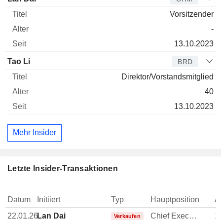
Vorsitzender
-
13.10.2023
Tao Li
BRD
Direktor/Vorstandsmitglied
40
13.10.2023
Mehr Insider
Letzte Insider-Transaktionen
Datum
Initiiert
Typ
Hauptposition
A
22.01.26
Lan Dai
Chief Executive Officer (CEO)
1
Verkaufen