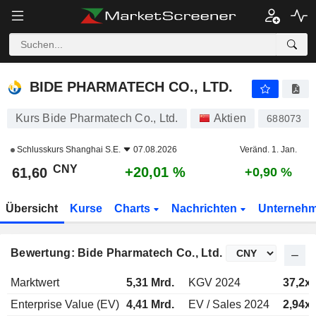
BIDE PHARMATECH CO., LTD.
61,60
¥
+20,01 %
BIDE PHARMATECH CO., LTD.
Kurs Bide Pharmatech Co., Ltd.
Aktien
688073
Schlusskurs
Shanghai S.E.
07.08.2026
Veränd. 1. Jan.
CNY
+20,01 %
61,60
+0,90 %
Übersicht
Kurse
Charts
Nachrichten
Unterneh
Bewertung: Bide Pharmatech Co., Ltd.
Marktwert
5,31 Mrd.
KGV 2024
37,2x
Enterprise Value (EV)
4,41 Mrd.
EV / Sales 2024
2,94x