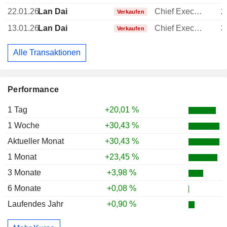
22.01.26
Lan Dai
Chief Executive Officer (CEO)
2
Verkaufen
13.01.26
Lan Dai
Chief Executive Officer (CEO)
3
Verkaufen
Alle Transaktionen
Performance
1 Tag
+20,01 %
1 Woche
+30,43 %
Aktueller Monat
+30,43 %
1 Monat
+23,45 %
3 Monate
+3,98 %
6 Monate
+0,08 %
Laufendes Jahr
+0,90 %