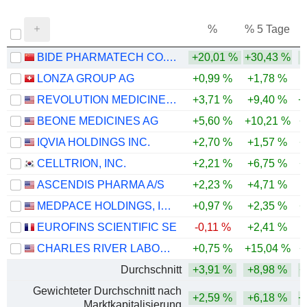
%
% 5 Tage
%
BIDE PHARMATECH CO., LTD.
+20,01 %
+30,43 %
LONZA GROUP AG
+0,99 %
+1,78 %
REVOLUTION MEDICINES, INC.
+3,71 %
+9,40 %
+
BEONE MEDICINES AG
+5,60 %
+10,21 %
+
IQVIA HOLDINGS INC.
+2,70 %
+1,57 %
+
CELLTRION, INC.
+2,21 %
+6,75 %
+
ASCENDIS PHARMA A/S
+2,23 %
+4,71 %
MEDPACE HOLDINGS, INC.
+0,97 %
+2,35 %
+
EUROFINS SCIENTIFIC SE
-0,11 %
+2,41 %
CHARLES RIVER LABORATORIES INTERNATIONAL, INC.
+0,75 %
+15,04 %
+
Durchschnitt
+3,91 %
+8,98 %
+
Gewichteter Durchschnitt nach
+2,59 %
+6,18 %
+
Marktkapitalisierung