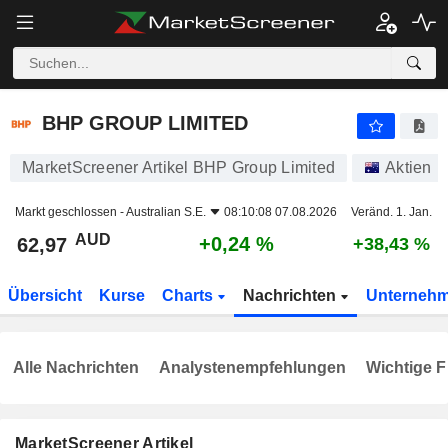
BHP GROUP LIMITED
62,97
$
+0,24 %
BHP GROUP LIMITED
MarketScreener Artikel BHP Group Limited
Aktien
Markt geschlossen -
Australian S.E.
08:10:08 07.08.2026
Veränd. 1. Jan.
AUD
+0,24 %
62,97
+38,43 %
Übersicht
Kurse
Charts
Nachrichten
Unterneh
Alle Nachrichten
Analystenempfehlungen
Wichtige F
MarketScreener Artikel