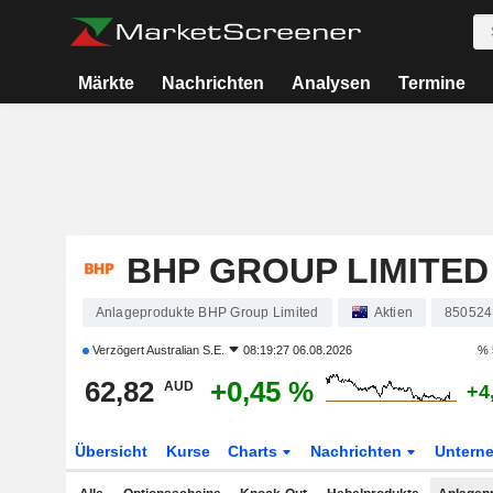
Märkte
Nachrichten
Analysen
Termine
BHP GROUP LIMITED
Anlageprodukte BHP Group Limited
Aktien
850524
Verzögert
Australian S.E.
08:19:27 06.08.2026
% 
62,82
+0,45 %
AUD
+4
Übersicht
Kurse
Charts
Nachrichten
Untern