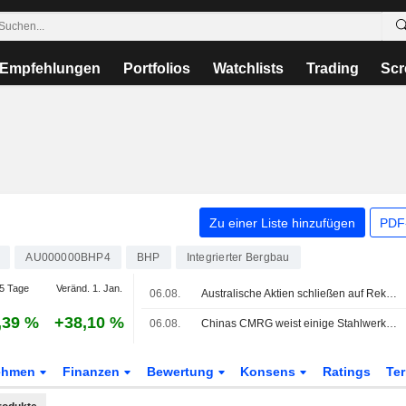
Empfehlungen
Portfolios
Watchlists
Trading
Scr
Zu einer Liste hinzufügen
PDF-
AU000000BHP4
BHP
Integrierter Bergbau
5 Tage
Veränd. 1. Jan.
06.08.
Australische Aktien schließen auf Rekordniveau: Anleger suchen Schutz vor KI-Volatilität
,39 %
+38,10 %
06.08.
Chinas CMRG weist einige Stahlwerke an, Gespräche mit Rio Tinto auszusetzen, sagen Quellen
ehmen
Finanzen
Bewertung
Konsens
Ratings
Te