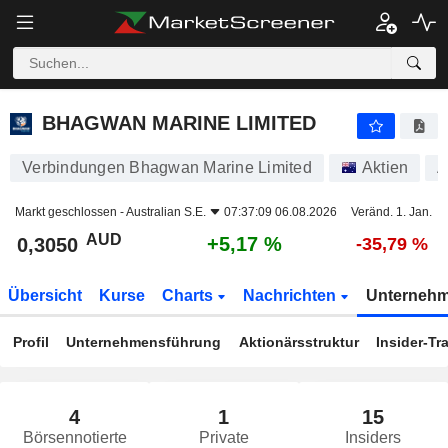
BHAGWAN MARINE LIMITED
0,3050
$
+5,17 %
BHAGWAN MARINE LIMITED
Verbindungen Bhagwan Marine Limited
Aktien
A
Markt geschlossen -
Australian S.E.
07:37:09 06.08.2026
Veränd. 1. Jan.
AUD
+5,17 %
0,3050
-35,79 %
Übersicht
Kurse
Charts
Nachrichten
Unterneh
Profil
Unternehmensführung
Aktionärsstruktur
Insider-Tr
4
1
15
Börsennotierte
Private
Insiders