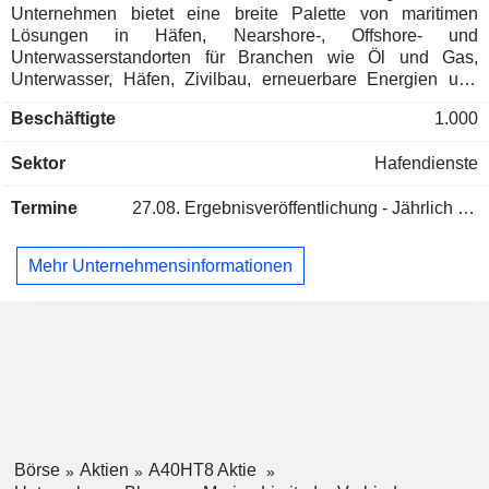
Unternehmen bietet eine breite Palette von maritimen
Lösungen in Häfen, Nearshore-, Offshore- und
Unterwasserstandorten für Branchen wie Öl und Gas,
Unterwasser, Häfen, Zivilbau, erneuerbare Energien und
Verteidigung. Zu den Offshore-Dienstleistungen des
Beschäftigte
1.000
Unternehmens gehören Tauchunterstützung, ROV-
Unterstützung, Besatzungswechsel, Einsatz von
Sektor
Hafendienste
metozeanischen Ausrüstungen, geophysikalische
Untersuchungen, geotechnische Untersuchungen, Offshore-
Termine
27.08.
Ergebnisveröffentlichung - Jährlich 2026
Unterkunftsdienste, Unterstützung bei der Stilllegung,
Lotsentransfers, Unterstützung bei der Übernahme von
FPSOs, Unterstützungsdienste für Ölfelder,
Mehr Unternehmensinformationen
Küstenschleppdienste, Küstenfracht und andere. Zu den
Hafendiensten des Unternehmens gehören Unterstützung
beim Bau von Kais und Anlegestellen, Crewwechsel/-
transfers, Hafenschleppdienste, Leinenboote,
Vermessungsarbeiten an Land und
Schiffsversorgungsfahrten. Das Unternehmen verfügt über
eine Flotte von mehr als 95 Schiffen, die sich aus
verschiedenen Schiffstypen zusammensetzt, darunter
Tauchunterstützungsschiffe, Schlepper, Multicats,
Börse
Aktien
A40HT8 Aktie
Versorgungsschiffe, Lastkähne und Crew-Transferboote