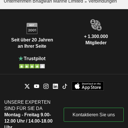
Unternehmen Bhagwan Marine Limited
Verbindungen
sowie andere Spezialschiffe.
+ 1.300.000
Seit über 20 Jahren
Mitglieder
an Ihrer Seite
UNSERE EXPERTEN
SIND FÜR SIE DA
Montag - Freitag 9.00-
Kontaktieren Sie uns
12.00 Uhr / 14.00-18.00
Uhr