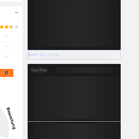
-
-
Mehr Top / Flop
-
Top / Flop
B