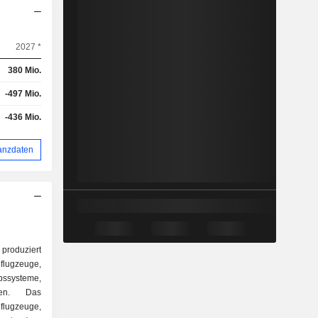
2027 *
380 Mio.
-497 Mio.
-436 Mio.
anzdaten
 produziert
oflugzeuge,
bssysteme,
ten. Das
lugzeuge,