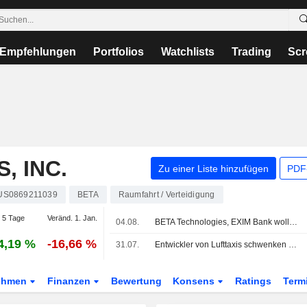
Empfehlungen
Portfolios
Watchlists
Trading
Scr
, INC.
Zu einer Liste hinzufügen
PDF-
US0869211039
BETA
Raumfahrt / Verteidigung
 5 Tage
Veränd. 1. Jan.
04.08.
BETA Technologies, EXIM Bank wollen Finanzierungsvereinbarung auf bis zu 1 Mrd. USD ausweiten
4,19 %
-16,66 %
31.07.
Entwickler von Lufttaxis schwenken wegen Verzögerungen bei ziviler Zertifizierung auf den Militärmarkt um
ehmen
Finanzen
Bewertung
Konsens
Ratings
Term