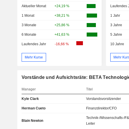
Aktueller Monat
+24,19 %
Laufendes 
1 Monat
+38,21 %
1 Jahr
3 Monate
+25,86 %
3 Jahre
6 Monate
+41,63 %
5 Jahre
Laufendes Jahr
-16,66 %
10 Jahre
Mehr Kurse
Mehr Kur
Vorstände und Aufsichtsräte: BETA Technologie
Manager
Titel
Kyle Clark
Vorstandsvorsitzender
Herman Cueto
Finanzdirektor/CFO
Technik-/Wissenschafts-/F
Blain Newton
Leiter