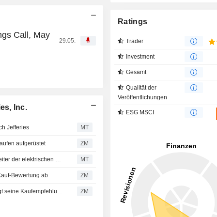
Ratings
ngs Call, May
29.05.
Trader
Investment
Gesamt
Qualität der
Veröffentlichungen
s, Inc.
ESG MSCI
h Jefferies
MT
ufen aufgerüstet
ZM
Beta Technologies: BofA sieht Unternehmen als Wegbereiter der elektrischen Luftfahrt
MT
Kauf-Bewertung ab
ZM
BETA TECHNOLOGIES, INC. : Cantor Fitzgerald bekräftigt seine Kaufempfehlung
ZM