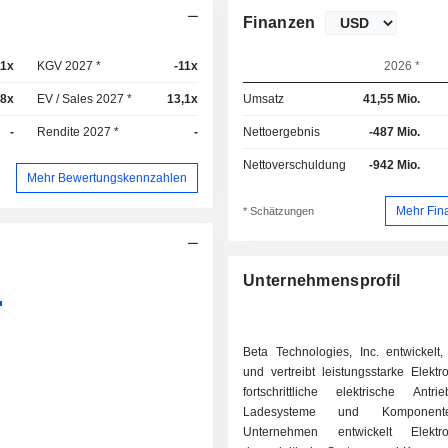
Finanzen
11x
KGV 2027 *
-11x
2026 *
8x
EV / Sales 2027 *
13,1x
Umsatz
41,55 Mio.
-
Rendite 2027 *
-
Nettoergebnis
-487 Mio.
Nettoverschuldung
-942 Mio.
Mehr Bewertungskennzahlen
Mehr Fin
* Schätzungen
Unternehmensprofil
Beta Technologies, Inc. entwickelt,
und vertreibt leistungsstarke Elektr
fortschrittliche elektrische Antrie
Ladesysteme und Komponen
Unternehmen entwickelt Elektrof