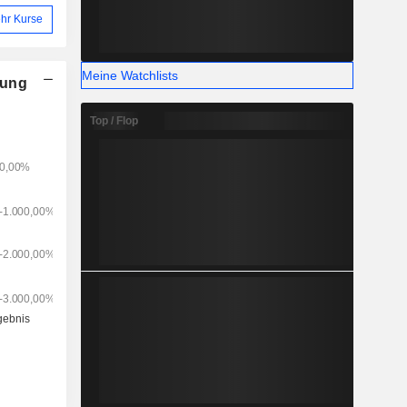
hr Kurse
Meine Watchlists
nung
Top / Flop