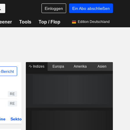
Einloggen
Ein Abo abschließen
eener
Tools
Top / Flop
Edition Deutschland
Indizes
Europa
Amerika
Asien
Bericht
RE
RE
ine
Sektor
Derivate