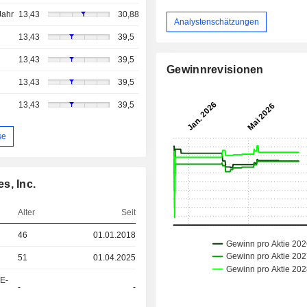
Jahr
13,43
30,88
Analystenschätzungen
13,43
39,5
13,43
39,5
Gewinnrevisionen
13,43
39,5
13,43
39,5
se
s, Inc.
Alter
Seit
46
01.01.2018
51
01.04.2025
&E-
-
-