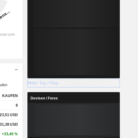
Mehr Top / Flop
ufen
KAUFEN
Devisen / Forex
8
23,51
USD
31,38
USD
+33,45 %