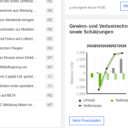
Entwickler von Lufttaxis schwenken wegen Verzögerungen bei ziviler Zertifizierung auf den Militärmarkt um
RE
Me
verzögerte Kurse NYSE
Flugzeug- und Triebwerkshersteller ringen um künftige Gewinne aus Wartung und Service
RE
zur Marktreife bringen
RE
Gewinn- und Verlustrech
USA wollen fliegende Lufttaxis und Überschallflugzeuge schneller zur Marktreife bringen
RE
sowie Schätzungen
Farnborough eröffnet mit Boeing- und Airbus-Aufträgen und Fokus auf Luftverteidigung
RE
rischen Fliegen
RE
Beta Technologies, Loganair schließen Vereinbarung über Einsatz einer Elektroflugzeugflotte
MT
ilitärflugzeug vor
MT
Archer Aviation Inc., BETA Technologies Inc. und Macquarie Capital Ltd. gründen US-Konsortium für elektrische Luftkorridore und wollen bis 2030 an mehr als 250 Standorten in den USA interoperables Laden ermöglichen
CI
BETA Technologies, Inc. und Multistate Collaborative schließen erste operative Flüge im eVTOL-Integrationspilotprogramm des US-Verkehrsministeriums und der FAA ab
CI
m auf BETA
RE
Insider von Beta Technologies verkaufte laut jüngster SEC-Meldung Aktien im Wert von 494.691 USD
MT
Mehr Finanzdaten