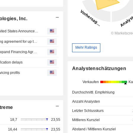
logies, Inc.
Beta Technologies, Inc. and Export-Import Bank of the United States Announce Intent to Expand Financing Agreement for Up to $1 Billion to Fuel U.S. Aerospace Manufacturing Growth
BETA Technologies, EXIM Bank intend to expand financing agreement for up to $1 billion
Mehr Ratings
BETA Technologies and EXIM Bank Announce Intent to Expand Financing Agreement for Up to $1 Billion to Fuel U.S. Aerospace Manufacturing Growth
ification delays
Analystenschätzungen
icing profits
Verkaufen
Ka
Durchschnittl. Empfehlung
Anzahl Analysten
treme
Letzter Schlusskurs
18,7
23,55
Mittleres Kursziel
Abstand / Mittleres Kursziel
16,44
23,55