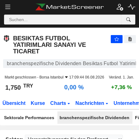
BESIKTAS FUTBOL YATIRIMLARI SANAYI VE TICARET
1,750
₺
0,00 %
BESIKTAS FUTBOL
YATIRIMLARI SANAYI VE
TICARET
branchenspezifische Dividenden Besiktas Futbol Yatirimlar
Markt geschlossen -
Borsa Istanbul
17:09:44 06.08.2026
Veränd. 1. Jan.
TRY
0,00 %
1,750
+7,36 %
Übersicht
Kurse
Charts
Nachrichten
Unterneh
Sektorale Performances
branchenspezifische Dividenden
F