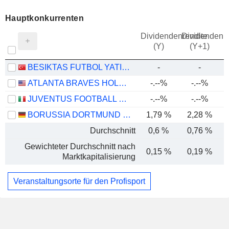
Hauptkonkurrenten
Dividendenrendite
Dividendenre
(Y)
(Y+1)
BESIKTAS FUTBOL YATIRIMLARI SANAYI VE TICARET
-
-
ATLANTA BRAVES HOLDINGS, INC.
-.--%
-.--%
-
JUVENTUS FOOTBALL CLUB S.P.A.
-.--%
-.--%
BORUSSIA DORTMUND GMBH
1,79 %
2,28 %
Durchschnitt
0,6 %
0,76 %
Gewichteter Durchschnitt nach
0,15 %
0,19 %
-
Marktkapitalisierung
Veranstaltungsorte für den Profisport