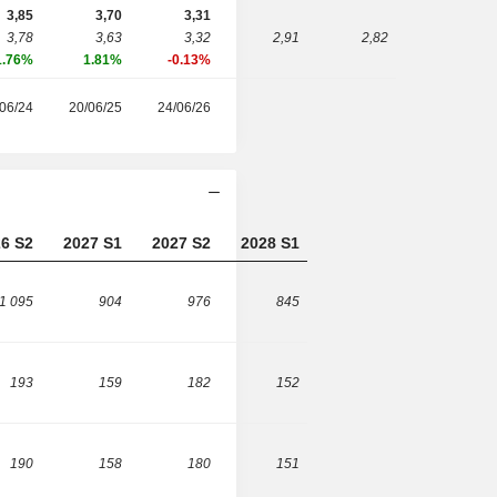
3,85
3,70
3,31
3,78
3,63
3,32
2,91
2,82
1.76%
1.81%
-0.13%
06/24
20/06/25
24/06/26
6 S2
2027 S1
2027 S2
2028 S1
1 095
904
976
845
193
159
182
152
190
158
180
151