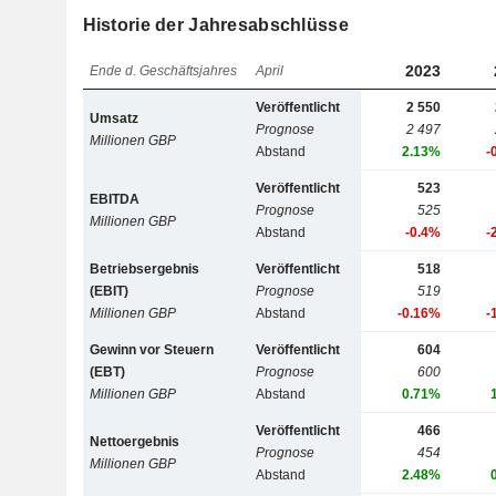
Historie der Jahresabschlüsse
2023
Ende d. Geschäftsjahres
April
Veröffentlicht
2 550
Umsatz
Prognose
2 497
Millionen GBP
Abstand
2.13%
-
Veröffentlicht
523
EBITDA
Prognose
525
Millionen GBP
Abstand
-0.4%
-
Betriebsergebnis
Veröffentlicht
518
(EBIT)
Prognose
519
Millionen GBP
Abstand
-0.16%
-
Gewinn vor Steuern
Veröffentlicht
604
(EBT)
Prognose
600
Millionen GBP
Abstand
0.71%
Veröffentlicht
466
Nettoergebnis
Prognose
454
Millionen GBP
Abstand
2.48%