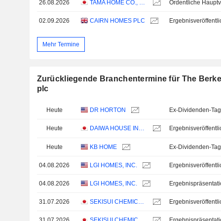
26.08.2026
TAMA HOME CO., LTD.
Ordentliche Haup
02.09.2026
CAIRN HOMES PLC
Mehr Termine
Zurückliegende Branchentermine für The Berk
plc
Heute
DR HORTON
Ex-Dividenden-Tag
Heute
DAIWA HOUSE INDUSTRY CO., LTD.
Heute
KB HOME
Ex-Dividenden-Tag
04.08.2026
LGI HOMES, INC.
04.08.2026
LGI HOMES, INC.
Ergebnispräsentat
31.07.2026
SEKISUI CHEMICAL CO., LTD.
31.07.2026
SEKISUI CHEMICAL CO., LTD.
Ergebnispräsentat