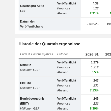
Veröffentlicht
4,38
Gewinn pro Aktie
Prognose
4,28
GBP
Abstand
2.31%
Datum der
21/06/23
19/
Veröffentlichung
Historie der Quartalsergebnisse
2026 S1
202
Ende d. Geschäftsjahres
Oktober
Veröffentlicht
1 279
Umsatz
Prognose
1 212
Millionen GBP
Abstand
5.5%
Veröffentlicht
247
EBITDA
Prognose
231
Millionen GBP
Abstand
7.13%
Betriebsergebnis
Veröffentlicht
245
(EBIT)
Prognose
226
Millionen GBP
Abstand
8.39%