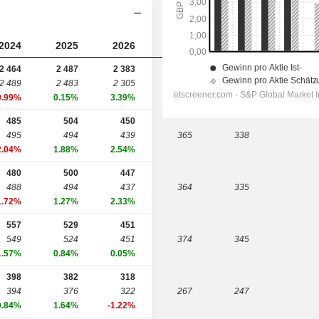
2024
2025
2026
2027
2028
2 464
2 487
2 383
2 489
2 483
2 305
2 047
1 897
0.99%
0.15%
3.39%
485
504
450
495
494
439
365
338
2.04%
1.88%
2.54%
480
500
447
488
494
437
364
335
1.72%
1.27%
2.33%
557
529
451
549
524
451
374
345
1.57%
0.84%
0.05%
398
382
318
394
376
322
267
247
0.84%
1.64%
-1.22%