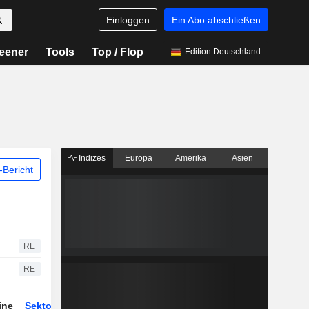
Einloggen
Ein Abo abschließen
eener
Tools
Top / Flop
Edition Deutschland
Indizes
Europa
Amerika
Asien
Bericht
RE
RE
ine
Sektor
Derivate
ETFs