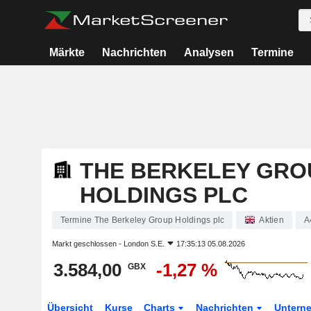
Märkte
Nachrichten
Analysen
Termine
THE BERKELEY GRO
HOLDINGS PLC
Termine The Berkeley Group Holdings plc
Aktien
A
Markt geschlossen -
London S.E.
17:35:13 05.08.2026
3.584,00
-1,27 %
GBX
Übersicht
Kurse
Charts
Nachrichten
Untern