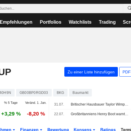
Empfehlungen
Portfolios
Watchlists
Trading
Scr
UP
Zu einer Liste hinzufügen
PDF-
40H9N
GB00BP0RGD03
BKG
Baumarkt
% 5 Tage
Veränd. 1. Jan.
31.07.
Britischer Hausbauer Taylor Wimpey spürt den anhaltenden Abschwung am Wohnungsmarkt
+3,29 %
-8,20 %
22.07.
Großbritanniens Henry Boot warnt erneut vor Gewinnrückgang: Iran-Krieg und innenpolitische Nervosität belasten Verkäufe
ehmen
Finanzen
Bewertung
Konsens
Ratings
Term