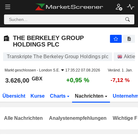
THE BERKELEY GROUP HOLDINGS PLC
3.626,00
p
+0,95 %
THE BERKELEY GROUP
HOLDINGS PLC
Transkripte The Berkeley Group Holdings plc
Aktie
Markt geschlossen -
London S.E.
17:35:22 07.08.2026
Veränd. 1. Jan.
GBX
+0,95 %
3.626,00
-7,12 %
Übersicht
Kurse
Charts
Nachrichten
Unterneh
Alle Nachrichten
Analystenempfehlungen
Wichtige F