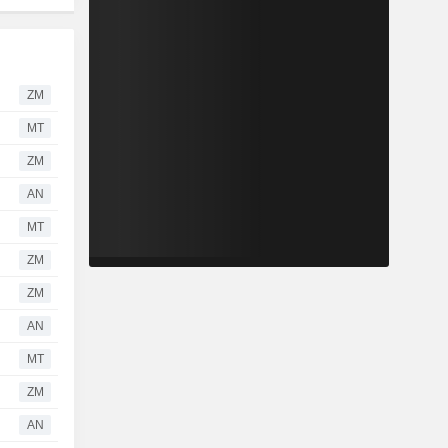
ZM
MT
ZM
AN
MT
ZM
ZM
AN
MT
ZM
AN