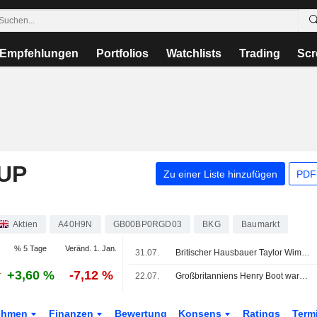
Empfehlungen
Portfolios
Watchlists
Trading
Scr
UP
Zu einer Liste hinzufügen
PDF-
Aktien
A40H9N
GB00BP0RGD03
BKG
Baumarkt
% 5 Tage
Veränd. 1. Jan.
31.07.
Britischer Hausbauer Taylor Wimpey spürt den anhaltenden Abschwung am Wohnungsmarkt
+3,60 %
-7,12 %
22.07.
Großbritanniens Henry Boot warnt erneut vor Gewinnrückgang: Iran-Krieg und innenpolitische Nervosität belasten Verkäufe
ehmen
Finanzen
Bewertung
Konsens
Ratings
Term