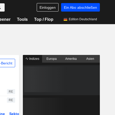
Einloggen
Ein Abo abschließen
eener
Tools
Top / Flop
Edition Deutschland
Indizes
Europa
Amerika
Asien
Bericht
RE
RE
ine
Sektor
Derivate
ETFs