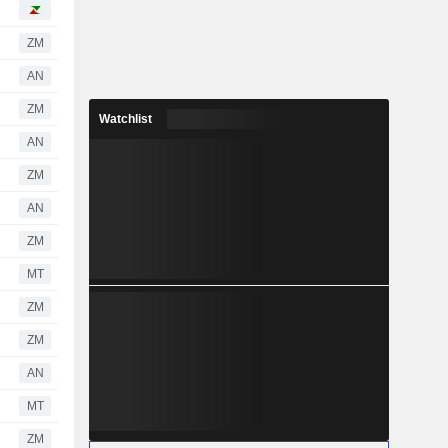
ZM
AN
ZM
Watchlist
AN
ZM
AN
ZM
MT
ZM
ZM
AN
MT
ZM