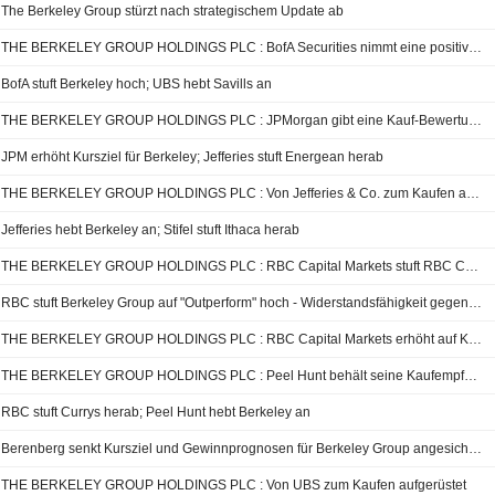
The Berkeley Group stürzt nach strategischem Update ab
THE BERKELEY GROUP HOLDINGS PLC : BofA Securities nimmt eine positive Haltung ein
BofA stuft Berkeley hoch; UBS hebt Savills an
THE BERKELEY GROUP HOLDINGS PLC : JPMorgan gibt eine Kauf-Bewertung ab
JPM erhöht Kursziel für Berkeley; Jefferies stuft Energean herab
THE BERKELEY GROUP HOLDINGS PLC : Von Jefferies & Co. zum Kaufen aufgerüstet
Jefferies hebt Berkeley an; Stifel stuft Ithaca herab
THE BERKELEY GROUP HOLDINGS PLC : RBC Capital Markets stuft RBC Capital Markets zum Verkauf zurück
RBC stuft Berkeley Group auf "Outperform" hoch - Widerstandsfähigkeit gegenüber Steuern und schwacher Nachfrage
THE BERKELEY GROUP HOLDINGS PLC : RBC Capital Markets erhöht auf Kaufen vom Verkaufen
THE BERKELEY GROUP HOLDINGS PLC : Peel Hunt behält seine Kaufempfehlung bei
RBC stuft Currys herab; Peel Hunt hebt Berkeley an
Berenberg senkt Kursziel und Gewinnprognosen für Berkeley Group angesichts kurzfristiger Gegenwinde
THE BERKELEY GROUP HOLDINGS PLC : Von UBS zum Kaufen aufgerüstet