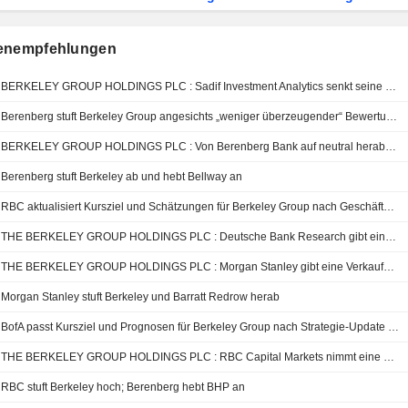
enempfehlungen
BERKELEY GROUP HOLDINGS PLC : Sadif Investment Analytics senkt seine Verkaufsbewertung
Berenberg stuft Berkeley Group angesichts „weniger überzeugender“ Bewertung und begrenzten Aufwärtspotenzials auf Hold herab
BERKELEY GROUP HOLDINGS PLC : Von Berenberg Bank auf neutral herabgestuft
Berenberg stuft Berkeley ab und hebt Bellway an
RBC aktualisiert Kursziel und Schätzungen für Berkeley Group nach Geschäftsjahr-2026-Ergebnissen
THE BERKELEY GROUP HOLDINGS PLC : Deutsche Bank Research gibt eine neutrale Bewertung ab
THE BERKELEY GROUP HOLDINGS PLC : Morgan Stanley gibt eine Verkaufsbewertung ab
Morgan Stanley stuft Berkeley und Barratt Redrow herab
BofA passt Kursziel und Prognosen für Berkeley Group nach Strategie-Update an
THE BERKELEY GROUP HOLDINGS PLC : RBC Capital Markets nimmt eine positive Haltung ein
RBC stuft Berkeley hoch; Berenberg hebt BHP an