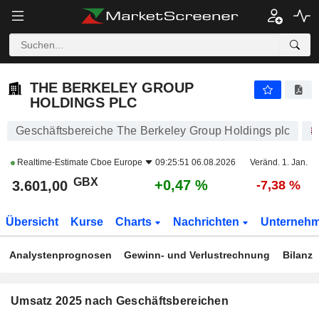
THE BERKELEY GROUP HOLDINGS PLC
3.601,00
p
+0,47 %
THE BERKELEY GROUP
HOLDINGS PLC
Geschäftsbereiche The Berkeley Group Holdings plc
Realtime-Estimate
Cboe Europe
09:25:51 06.08.2026
Veränd. 1. Jan.
GBX
+0,47 %
3.601,00
-7,38 %
Übersicht
Kurse
Charts
Nachrichten
Unterneh
Analystenprognosen
Gewinn- und Verlustrechnung
Bilanz
Umsatz 2025 nach Geschäftsbereichen