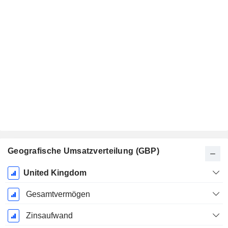
Geografische Umsatzverteilung (GBP)
Ende d.
United Kingdom
Geschäftsjahres:
April
Gesamtvermögen
Zinsaufwand