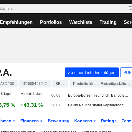
Empfehlungen
Portfolios
Watchlists
Trading
Scr
.A.
Zu einer Liste hinzufügen
PDF-
A3DP30
IT0005497042
BELL
Produkte für die Freizeitgestaltung
 5 Tage
Veränd. 1. Jan.
06.08.
Europa-Börsen freundlich, Banco BPM an der Spitze des MIB
3,75 %
+43,31 %
30.07.
Bellini Nautica startet Kapitalerhöhung über mehr als 2 Mio. EUR
ehmen
Finanzen
Bewertung
Konsens
Ratings
Term