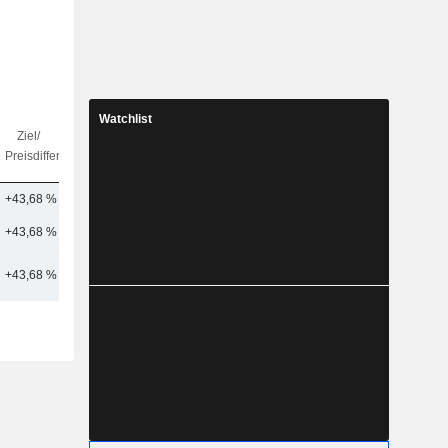
Watchlist
Ziel/
Anz.
Preisdifferenz
Analysten
+43,68 %
1
+43,68 %
1
+43,68 %
1