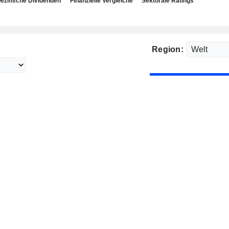
ezifische Dividenden
Finanzielle Vergleiche
Sektorale Ratings
Region: