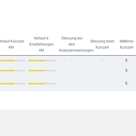
Verlauf d.
Streuung bei
erlauf Kursziel
Streuung beim
Mittleres
Empfehlungen
den
4M
Kursziel
Kursziel
4M
Analystenmeinungen
-
-
5
5
5