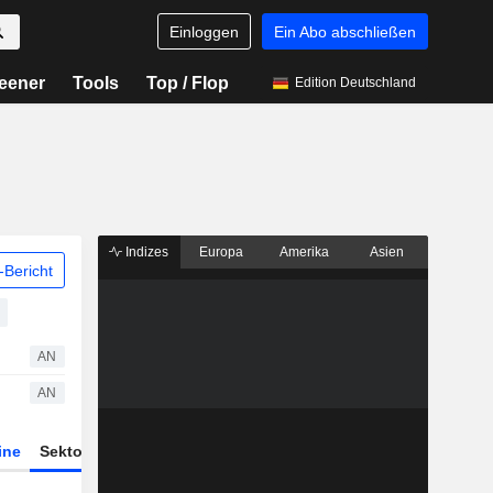
Einloggen
Ein Abo abschließen
eener
Tools
Top / Flop
Edition Deutschland
Indizes
Europa
Amerika
Asien
Bericht
AN
AN
ine
Sektor
Derivate