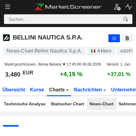
BELLINI NAUTICA S.P.A.
3,480
€
+4,19 %
BELLINI NAUTICA S.P.A.
News-Chart Bellini Nautica S.p.A.
Aktien
A3DP3
Markt geschlossen -
Borsa Italiana
17:45:00 06.08.2026
Veränd. 1. Jan.
EUR
+4,19 %
3,480
+37,01 %
Übersicht
Kurse
Charts
Nachrichten
Unterneh
Technische Analyse
Statischer Chart
News-Chart
Sektore