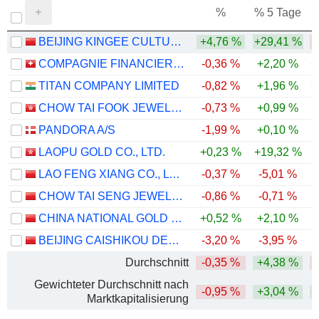
%
% 5 Tage
%
BEIJING KINGEE CULTURE DEVELOPMENT CO., LTD.
+4,76 %
+29,41 %
-
COMPAGNIE FINANCIERE RICHEMONT
-0,36 %
+2,20 %
+
TITAN COMPANY LIMITED
-0,82 %
+1,96 %
+
CHOW TAI FOOK JEWELLERY GROUP LIMITED
-0,73 %
+0,99 %
PANDORA A/S
-1,99 %
+0,10 %
-
LAOPU GOLD CO., LTD.
+0,23 %
+19,32 %
-
LAO FENG XIANG CO., LTD.
-0,37 %
-5,01 %
-
CHOW TAI SENG JEWELLERY CO., LTD.
-0,86 %
-0,71 %
CHINA NATIONAL GOLD GROUP GOLD JEWELLERY CO.,LTD.
+0,52 %
+2,10 %
BEIJING CAISHIKOU DEPARTMENT STORE CO.,LTD.
-3,20 %
-3,95 %
Durchschnitt
-0,35 %
+4,38 %
Gewichteter Durchschnitt nach
-0,95 %
+3,04 %
+
Marktkapitalisierung