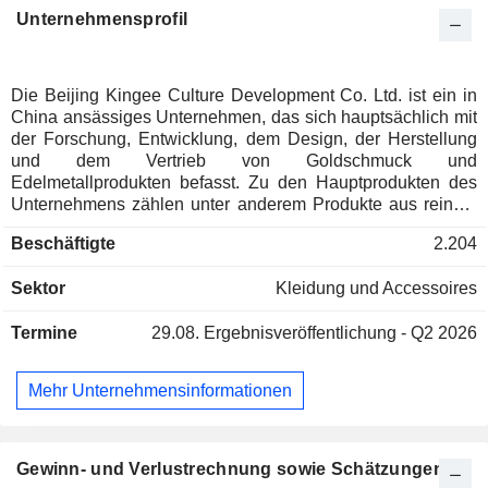
Unternehmensprofil
Die Beijing Kingee Culture Development Co. Ltd. ist ein in
China ansässiges Unternehmen, das sich hauptsächlich mit
der Forschung, Entwicklung, dem Design, der Herstellung
und dem Vertrieb von Goldschmuck und
Edelmetallprodukten befasst. Zu den Hauptprodukten des
Unternehmens zählen unter anderem Produkte aus reinem
Gold, Produkte aus reinem Silber, Schmuck, Goldbarren für
Beschäftigte
2.204
Anlagezwecke, Produkte aus weißer Jade, intelligente
Produkte sowie Postprodukte. Das Unternehmen vertreibt
Sektor
Kleidung und Accessoires
seine Produkte sowohl auf dem heimischen Markt als auch
auf dem ausländischen Markt, wobei Ost- und Südchina
Termine
29.08.
Ergebnisveröffentlichung - Q2 2026
seine Hauptmärkte darstellen.
Mehr Unternehmensinformationen
Gewinn- und Verlustrechnung sowie Schätzungen