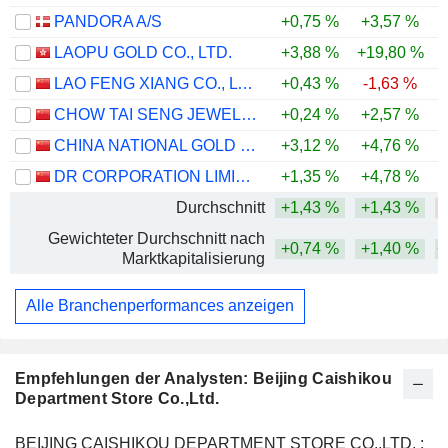
PANDORA A/S
+0,75 %
+3,57 %
-
LAOPU GOLD CO., LTD.
+3,88 %
+19,80 %
-
LAO FENG XIANG CO., LTD.
+0,43 %
-1,63 %
-
CHOW TAI SENG JEWELLERY CO., LTD.
+0,24 %
+2,57 %
CHINA NATIONAL GOLD GROUP GOLD JEWELLERY CO.,LTD.
+3,12 %
+4,76 %
DR CORPORATION LIMITED
+1,35 %
+4,78 %
-
Durchschnitt
+1,43 %
+1,43 %
Gewichteter Durchschnitt nach
+0,74 %
+1,40 %
+
Marktkapitalisierung
Alle Branchenperformances anzeigen
Empfehlungen der Analysten: Beijing Caishikou
Department Store Co.,Ltd.
BEIJING CAISHIKOU DEPARTMENT STORE CO.,LTD. :