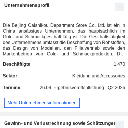
Unternehmensprofil
Die Beijing Caishikou Department Store Co. Ltd. ist ein in
China ansässiges Unternehmen, das hauptsächlich im
Gold- und Schmuckgeschäft tätig ist. Die Geschäftstätigkeit
des Unternehmens umfasst die Beschaffung von Rohstoffen,
das Design von Modellen, den Filialvertrieb sowie den
Markenbetrieb von Gold- und Schmuckprodukten. Das
Unternehmen vertreibt ein umfassendes Sortiment an
Beschäftigte
1.470
Goldschmuckprodukten, darunter Goldschmuck,
Anlageprodukte aus Edelmetallen, Kulturprodukte aus
Sektor
Kleidung und Accessoires
Edelmetallen und Diamantschmuck in vielfältigen Stilen und
Kategorien. Darüber hinaus bietet das Unternehmen
Termine
26.08.
Ergebnisveröffentlichung - Q2 2026
Dienstleistungen wie die individuelle Anfertigung von
Schmuck, personalisiertes Design, Schmuckberatung und
den Ankauf von Schmuck an. Das Unternehmen ist
Mehr Unternehmensinformationen
hauptsächlich auf dem heimischen Markt tätig.
Gewinn- und Verlustrechnung sowie Schätzungen