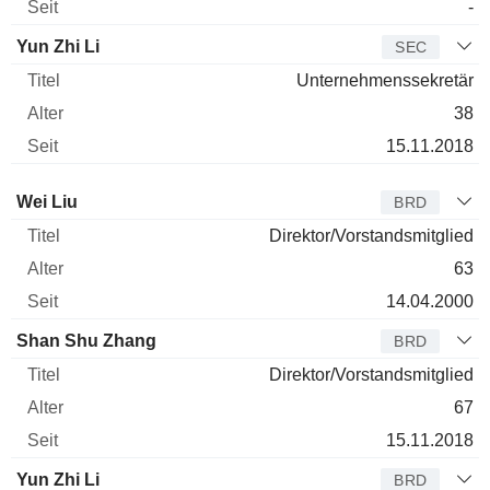
-
Yun Zhi Li
SEC
Unternehmenssekretär
38
15.11.2018
Verwaltungsratsmitglied
Titel
Alter
Seit
Wei Liu
BRD
Direktor/Vorstandsmitglied
63
14.04.2000
Shan Shu Zhang
BRD
Direktor/Vorstandsmitglied
67
15.11.2018
Yun Zhi Li
BRD