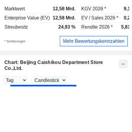
Marktwert
12,58 Mrd.
KGV 2026 *
9,1
Enterprise Value (EV)
12,58 Mrd.
EV / Sales 2026 *
0,2
Streubesitz
24,93 %
Rendite 2026 *
5,81
Mehr Bewertungskennzahlen
* Schätzungen
Chart: Beijing Caishikou Department Store
Co.,Ltd.