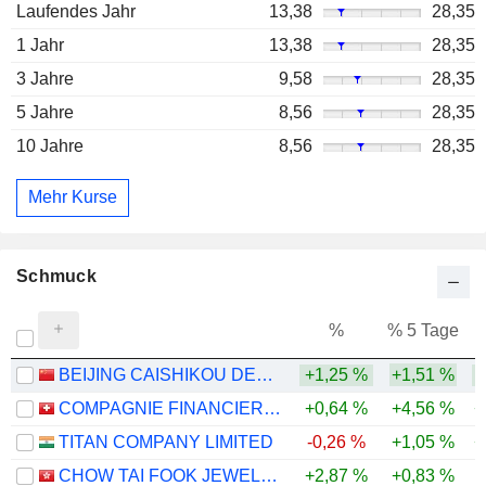
Laufendes Jahr
13,38
28,35
1 Jahr
13,38
28,35
3 Jahre
9,58
28,35
5 Jahre
8,56
28,35
10 Jahre
8,56
28,35
Mehr Kurse
Schmuck
%
% 5 Tage
%
BEIJING CAISHIKOU DEPARTMENT STORE CO.,LTD.
+1,25 %
+1,51 %
COMPAGNIE FINANCIERE RICHEMONT
+0,64 %
+4,56 %
+
TITAN COMPANY LIMITED
-0,26 %
+1,05 %
+
CHOW TAI FOOK JEWELLERY GROUP LIMITED
+2,87 %
+0,83 %