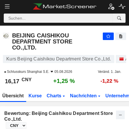
BEIJING CAISHIKOU DEPARTMENT STORE CO.,LTD.
16,17
¥
+1,25 %
BEIJING CAISHIKOU
DEPARTMENT STORE
CO.,LTD.
Kurs Beijing Caishikou Department Store Co.,Ltd.
A
Schlusskurs
Shanghai S.E.
05.08.2026
Veränd. 1. Jan.
CNY
+1,25 %
16,17
-1,22 %
Übersicht
Kurse
Charts
Nachrichten
Unterneh
Bewertung: Beijing Caishikou Department Store
Co.,Ltd.