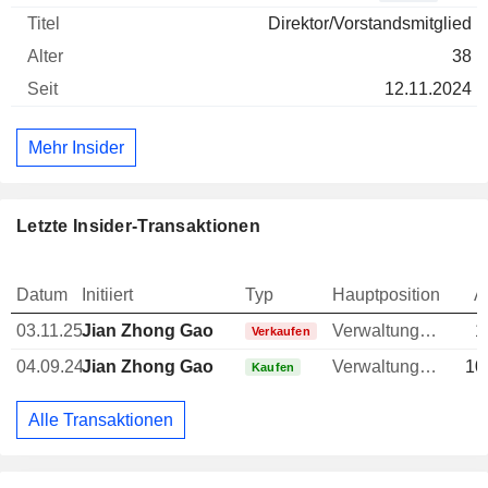
Direktor/Vorstandsmitglied
38
12.11.2024
Mehr Insider
Letzte Insider-Transaktionen
Datum
Initiiert
Typ
Hauptposition
A
03.11.25
Jian Zhong Gao
Verwaltungsratsmitglied
1
Verkaufen
04.09.24
Jian Zhong Gao
Verwaltungsratsmitglied
10
Kaufen
Alle Transaktionen