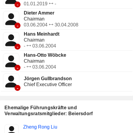
-
01.01.2019
-
Dieter Ammer
Chairman
-
03.06.2004
30.04.2008
Hans Meinhardt
Chairman
-
-
03.06.2004
Hans-Otto Wöbcke
Chairman
-
-
03.06.2004
Jörgen Gullbrandson
Chief Executive Officer
-
Ehemalige Führungskräfte und
Verwaltungsratsmitglieder: Beiersdorf
Besetzte
Zheng Rong Liu
Insider
Positionen