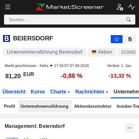
BEIERSDORF
81,20
€
-0,88 %
BEIERSDORF
Unternehmensführung Beiersdorf
Aktien
520000
Markt geschlossen -
Xetra
17:36:07 07.08.2026
Veränd. 1. Jan.
EUR
-0,88 %
81,20
-13,32 %
Übersicht
Kurse
Charts
Nachrichten
Unterneh
Profil
Unternehmensführung
Aktionärsstruktur
Insider-Tr
Management: Beiersdorf
Besetzte