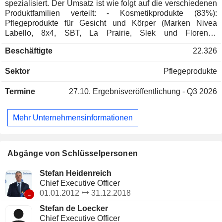
spezialisiert. Der Umsatz ist wie folgt auf die verschiedenen
Produktfamilien verteilt: - Kosmetikprodukte (83%):
Pflegeprodukte für Gesicht und Körper (Marken Nivea
Labello, 8x4, SBT, La Prairie, Slek und Florena),
Haarprodukte (Nivea), Pflaster und Verbände (hauptsächlich
Beschäftigte
22.326
Hansaplast und Elastoplast) und dermatologische Produkte
(Eucerin); - Klebstoffe (17%): Pflaster, Klebestreifen,
Sektor
Pflegeprodukte
Gipsbinden, Scotch-Bänder usw. (Marke tesa).
Geographisch gesehen verteilt sich der Umsatz wie folgt:
Termine
27.10.
Ergebnisveröffentlichung - Q3 2026
Europa (44,1%), Afrika / Asien / Australien (30,5%) und
Nord- und Südamerika (25,4%).
Mehr Unternehmensinformationen
Abgänge von Schlüsselpersonen
Stefan Heidenreich
Chief Executive Officer
-
01.01.2012
31.12.2018
Stefan de Loecker
Chief Executive Officer