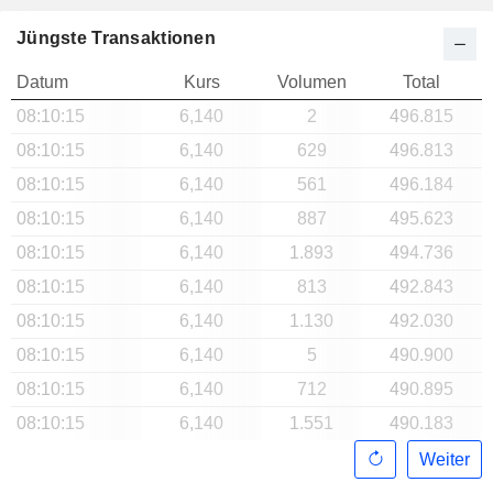
Jüngste Transaktionen
Datum
Kurs
Volumen
Total
08:10:15
6,140
2
496.815
08:10:15
6,140
629
496.813
08:10:15
6,140
561
496.184
08:10:15
6,140
887
495.623
08:10:15
6,140
1.893
494.736
08:10:15
6,140
813
492.843
08:10:15
6,140
1.130
492.030
08:10:15
6,140
5
490.900
08:10:15
6,140
712
490.895
08:10:15
6,140
1.551
490.183
Weiter