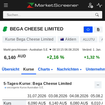
BEGA CHEESE LIMITED
6,140
BEGA CHEESE LIMITED
Kurse Bega Cheese Limited
Aktien
A1JJ7U
A
Markt geschlossen -
Australian S.E.
08:10:15 06.08.2026
Veränd. 1. Jan.
AUD
+2,16 %
6,140
+1,32 %
Übersicht
Kurse
Charts
Nachrichten
Unterneh
5-Tages-Kurse: Bega Cheese Limited
verzögerte Kurse Australian S.E.
31.07.2026
03.08.2026
04.08.2026
05.08.2
Kurs
6,090 AU$
6,140 AU$
6,080 AU$
6,010 