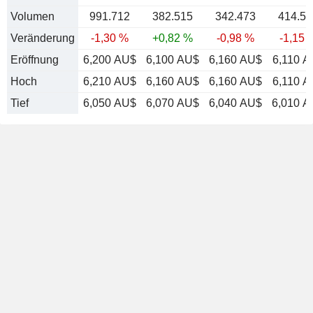
Volumen
991.712
382.515
342.473
414.52
Veränderung
-1,30 %
+0,82 %
-0,98 %
-1,15 
Eröffnung
6,200 AU$
6,100 AU$
6,160 AU$
6,110 A
Hoch
6,210 AU$
6,160 AU$
6,160 AU$
6,110 A
Tief
6,050 AU$
6,070 AU$
6,040 AU$
6,010 