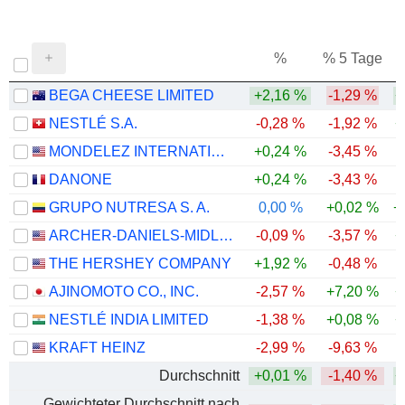
%
% 5 Tage
%
BEGA CHEESE LIMITED
+2,16 %
-1,29 %
+
NESTLÉ S.A.
-0,28 %
-1,92 %
+
MONDELEZ INTERNATIONAL, INC.
+0,24 %
-3,45 %
DANONE
+0,24 %
-3,43 %
GRUPO NUTRESA S. A.
0,00 %
+0,02 %
+
ARCHER-DANIELS-MIDLAND COMPANY
-0,09 %
-3,57 %
+
THE HERSHEY COMPANY
+1,92 %
-0,48 %
AJINOMOTO CO., INC.
-2,57 %
+7,20 %
+
NESTLÉ INDIA LIMITED
-1,38 %
+0,08 %
+
KRAFT HEINZ
-2,99 %
-9,63 %
Durchschnitt
+0,01 %
-1,40 %
+
Gewichteter Durchschnitt nach