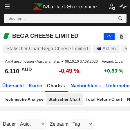
BEGA CHEESE LIMITED
6,110
$
-0,49 %
BEGA CHEESE LIMITED
Statischer Chart Bega Cheese Limited
Aktien
A1
Markt geschlossen -
Australian S.E.
08:10:10 07.08.2026
Veränd. 1. Jan.
AUD
-0,49 %
6,110
+0,83 %
Übersicht
Kurse
Charts
Nachrichten
Unterneh
Technische Analyse
Statischer Chart
Total Return-Chart
N
Dauer
Zeitraum