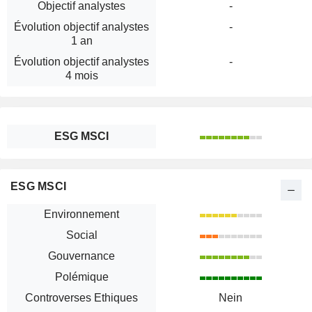
Objectif analystes
-
Évolution objectif analystes
-
1 an
Évolution objectif analystes
-
4 mois
ESG MSCI
ESG MSCI
Environnement
Social
Gouvernance
Polémique
Controverses Ethiques
Nein