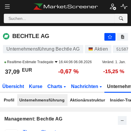
BECHTLE AG
37,09
€
-0,67 %
BECHTLE AG
Unternehmensführung Bechtle AG
Aktien
515870
Realtime-Estimate
Tradegate
16:44:06 06.08.2026
Veränd. 1. Jan.
EUR
-0,67 %
37,09
-15,25 %
Übersicht
Kurse
Charts
Nachrichten
Unterneh
Profil
Unternehmensführung
Aktionärsstruktur
Insider-Tr
Management: Bechtle AG
Besetzte