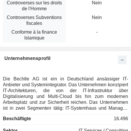
Controverses sur les droits
Nein
de l'Homme
Controverses Subventions
Nein
fiscales
Conforme à la finance
-
Islamique
Unternehmensprofil
Die Bechtle AG ist ein in Deutschland ansässiger IT-
Anbieter und Systemintegrator. Das Unternehmen konzipiert
IT-Architekturen, die von der IT-Infrastruktur über
Digitalisierung und Multi-Cloud bis hin zum modernen
Arbeitsplatz und zur Sicherheit reichen. Das Unternehmen
ist in zwei Segmenten tätig: IT-Systemhaus und Managed
Services sowie IT-E-Commerce. Das Segment IT-
Beschäftigte
16.496
Systemhaus und Managed Services umfasst den Verkauf
von Hardware- und Softwarelösungen, IT-Strategieberatung,
Sektor
IT Services / Consulting