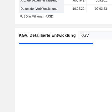
Anz. der Aktien (in Tausend)
605.541
665.301
Datum der Veröffentlichung
10.02.22
02.03.23
1
2
USD in Millionen
USD
KGV
, Detaillierte Entwicklung