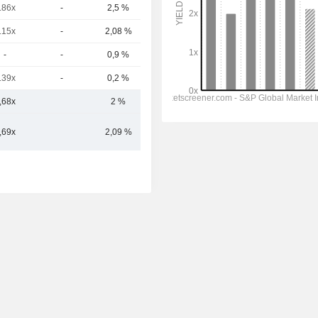
.86x
-
2,5 %
38,5 Mrd.
.15x
-
2,08 %
35,5 Mrd.
-
-
0,9 %
34,17 Mrd.
.39x
-
0,2 %
33,8 Mrd.
,68x
2 %
47,47 Mrd.
,69x
2,09 %