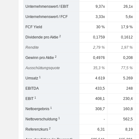
Unternehmenswert / EBIT
9,37x
26,1x
Unternehmenswert / FCF
3,33x
5,6x
FCF Yield
30 %
17,9 %
2
Dividende pro Aktie
0,1759
0,1612
Rendite
2,79 %
1,97 %
2
Gewinn pro Aktie
0,4976
0,208
Ausschüttungsquote
35,3 %
77,5 %
1
Umsatz
4.619
5.269
EBITDA
433,5
248
1
EBIT
408,1
230,4
1
Nettoergebnis
308,7
160,8
1
Nettoverschuldung
-
562,5
2
Referenzkurs
6,31
8,19