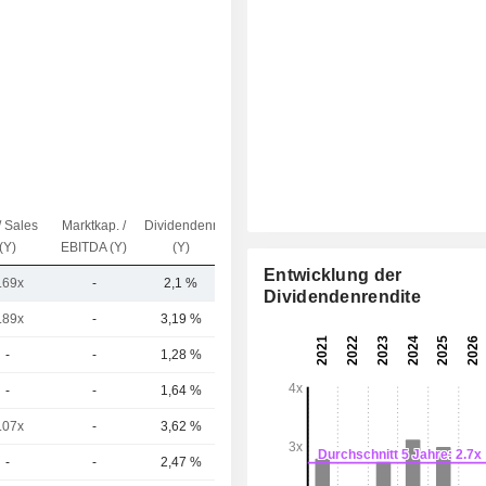
/ Sales
Marktkap. /
Dividendenrendite
Kap.($)
(Y)
EBITDA (Y)
(Y)
Entwicklung der
.69x
-
2,1 %
10,26 Mrd.
Dividendenrendite
.89x
-
3,19 %
90,6 Mrd.
-
-
1,28 %
78,66 Mrd.
-
-
1,64 %
67,59 Mrd.
.07x
-
3,62 %
43,56 Mrd.
-
-
2,47 %
42,06 Mrd.