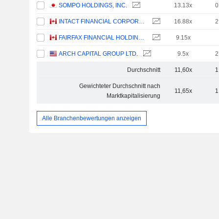
SOMPO HOLDINGS, INC.
13.13x
0
INTACT FINANCIAL CORPORATION
16.88x
2
FAIRFAX FINANCIAL HOLDINGS LIMITED
9.15x
ARCH CAPITAL GROUP LTD.
9.5x
2
Durchschnitt
11,60x
1
Gewichteter Durchschnitt nach
11,65x
1
Marktkapitalisierung
Alle Branchenbewertungen anzeigen