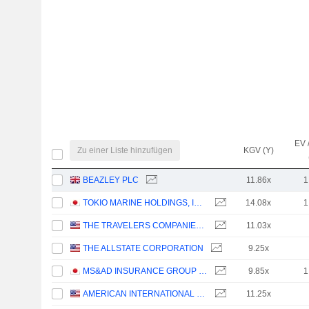
EV 
Zu einer Liste hinzufügen
KGV (Y)
BEAZLEY PLC
11.86x
1
TOKIO MARINE HOLDINGS, INC.
14.08x
1
THE TRAVELERS COMPANIES, INC.
11.03x
THE ALLSTATE CORPORATION
9.25x
MS&AD INSURANCE GROUP HOLDINGS, INC.
9.85x
1
AMERICAN INTERNATIONAL GROUP, INC.
11.25x