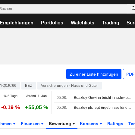
Empfehlungen
Portfolios
Watchlists
Trading
Scr
Zu einer Liste hinzufügen
PDF-
YQ0JC66
BEZ
Versicherungen - Haus und Güter
% 5 Tage
Veränd. 1. Jan.
05.08.
Beazley-Gewinn bricht in 'schwierigem Handelsumfeld' ein
-0,19 %
+55,05 %
05.08.
Beazley plc legt Ergebnisse für das Halbjahr zum 30. Juni 2026 vor
ehmen
Finanzen
Bewertung
Konsens
Ratings
Te