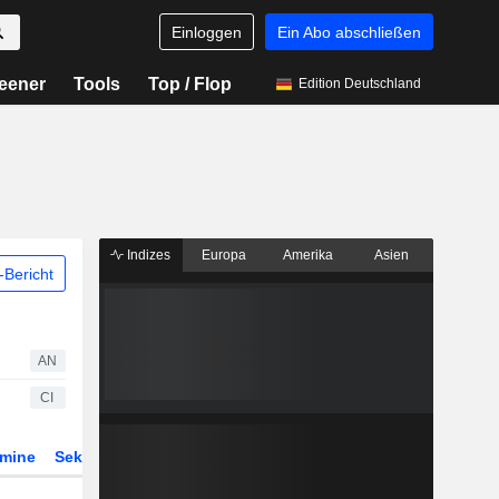
Einloggen
Ein Abo abschließen
eener
Tools
Top / Flop
Edition Deutschland
Indizes
Europa
Amerika
Asien
Bericht
AN
CI
rmine
Sektor
Derivate
ETFs