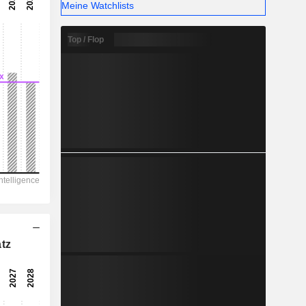
-
Meine Watchlists
-
Top / Flop
tz