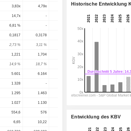
Historische Entwicklung
3,83x
4,79x
6,03x
10,6x
10,6x
14,7x
-
5,73x
12,8x
19,1x
6,81 %
-
17,4 %
7,8 %
5,23 %
0,1817
0,3178
0,3341
0,3643
0,392
2,73 %
3,11 %
2,98 %
2,1 %
2,26 %
1,221
1,704
1,448
1,464
1,335
14,9 %
18,7 %
23,1 %
24,9 %
29,4 %
5.601
6.164
6.101
6.381
6.629
1.328
-
-
-
-
1.295
1.463
1.187
1.024
1.020
1.027
1.130
913,4
864
816,5
554,6
576
559,6
548,9
548,9
Entwicklung des KBV
6,65
10,22
11,20
17,37
17,37