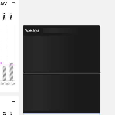
 KGV
11,5x
25,3x
3,95 %
Watchlist
0,41
2,36 %
1,106
37,1 %
6.873
-
940,5
769
548,9
17,37