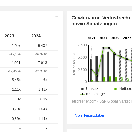
Gewinn- und Verlustrech
sowie Schätzungen
2023
2024
2025
2026
2027
4.407
6.437
6.596
10.268
-
-19,1 %
46,07 %
2,47 %
55,67 %
-
4.961
7.013
7.156
10.817
10.817
-17,45 %
41,35 %
2,04 %
51,17 %
0 %
5,45x
6x
7,73x
11,9x
13x
1,11x
1,41x
1,37x
1,88x
1,68x
0x
0,2x
-0,5x
10,84x
-1,47x
0,79x
1,04x
1,08x
1,61x
1,55x
Mehr Finanzdaten
0,89x
1,14x
1,17x
1,7x
1,63x
-
-
-
-
-