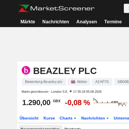
Märkte
Nachrichten
Analysen
Termine
BEAZLEY PLC
Bewertung Beazley plc
Aktien
A2AF7G
GB00B
Markt geschlossen -
London S.E.
17:35:18 05.08.2026
1.290,00
-0,08 %
GBX
Übersicht
Kurse
Charts
Nachrichten
Untern