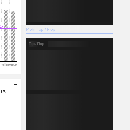
Mehr Top / Flop
Top / Flop
TDA