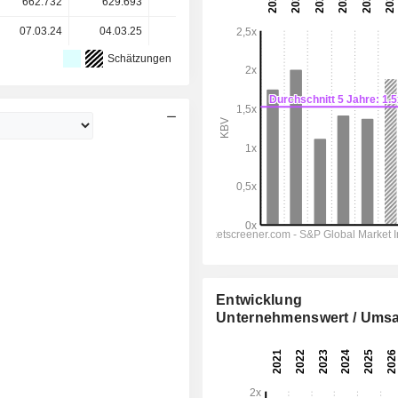
662.732
629.693
589.035
591.049
-
07.03.24
04.03.25
04.03.26
-
-
Schätzungen
Entwicklung
Unternehmenswert / Umsa