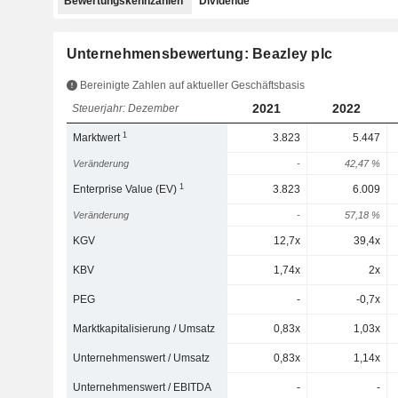
Bewertungskennzahlen
Dividende
Unternehmensbewertung: Beazley plc
Bereinigte Zahlen auf aktueller Geschäftsbasis
2021
2022
Steuerjahr: Dezember
1
Marktwert
3.823
5.447
Veränderung
-
42,47 %
1
Enterprise Value (EV)
3.823
6.009
Veränderung
-
57,18 %
KGV
12,7x
39,4x
KBV
1,74x
2x
PEG
-
-0,7x
Marktkapitalisierung / Umsatz
0,83x
1,03x
Unternehmenswert / Umsatz
0,83x
1,14x
Unternehmenswert / EBITDA
-
-