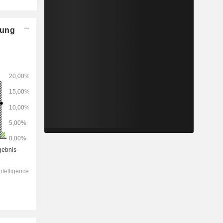
nung
2028
-
-
10.817
0 %
15,7x
1,51x
-0,9x
1,49x
1,57x
-