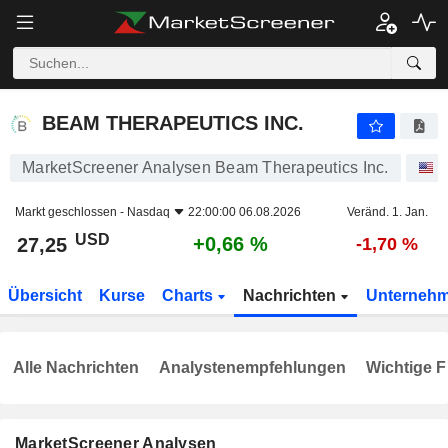
BEAM THERAPEUTICS INC.
27,25
$
+0,66 %
BEAM THERAPEUTICS INC.
MarketScreener Analysen Beam Therapeutics Inc.
A
Markt geschlossen -
Nasdaq
22:00:00 06.08.2026
Veränd. 1. Jan.
USD
+0,66 %
27,25
-1,70 %
Übersicht
Kurse
Charts
Nachrichten
Unterneh
Alle Nachrichten
Analystenempfehlungen
Wichtige F
MarketScreener Analysen