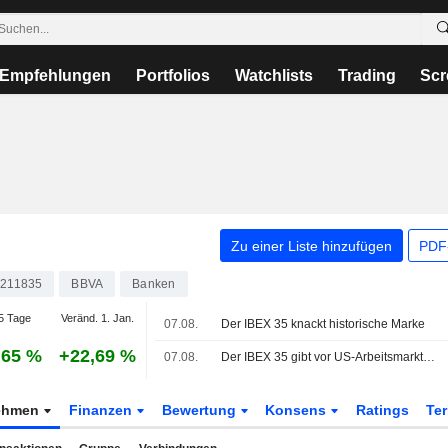
Empfehlungen
Portfolios
Watchlists
Trading
Scr
Zu einer Liste hinzufügen
PDF-
211835
BBVA
Banken
5 Tage
Veränd. 1. Jan.
07.08.
Der IBEX 35 knackt historische Marke
,65 %
+22,69 %
07.08.
Der IBEX 35 gibt vor US-Arbeitsmarktdaten nach, auf Wochensicht aber im Plus
ehmen
Finanzen
Bewertung
Konsens
Ratings
Te