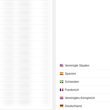
░ ░░░
░░░░%
░░
░ ░░░
░░░░%
░░
░ ░░░
░░░░%
░░
░ ░░░
░░░░%
░░
░ ░░░
░░░░%
░░
░ ░░░
░░░░%
░░
░ ░░░
░░░░%
░░
░ ░░░
░░░░%
░░
Vereinigte Staaten
░ ░░░
░░░░%
░░
Spanien
░ ░░░
░░░░%
░░
Schweden
░ ░░░
░░░░%
░░
Frankreich
░ ░░░
░░░░%
░░
Vereinigtes Königreich
░ ░░░
░░░░%
░░
Deutschland