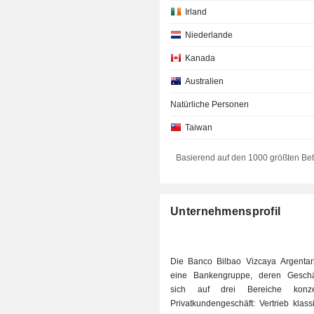
Irland
Niederlande
Kanada
Australien
Natürliche Personen
Taiwan
Italien
Basierend auf den 1000 größten Be
Belgien
Finnland
Unternehmensprofil
Luxemburg
Schweiz
Die Banco Bilbao Vizcaya Argentaria
Portugal
eine Bankengruppe, deren Geschäft
sich auf drei Bereiche konzent
Dänemark
Privatkundengeschäft: Vertrieb klas
Japan