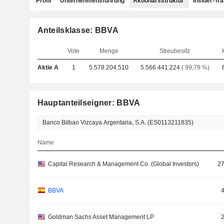
Profil
Unternehmensführung
Aktionärsstruktur
Insider-Tr
Anteilsklasse: BBVA
Vote
Menge
Streubesitz
Aktie A
1
5.578.204.510
5.566.441.224
( 99,79 %)
Hauptanteilseigner: BBVA
Name
Capital Research & Management Co. (Global Investors)
27
BBVA
Goldman Sachs Asset Management LP