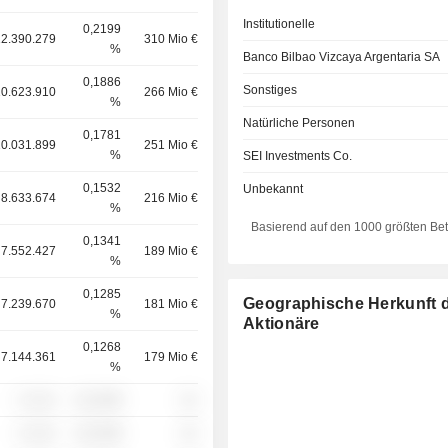
Institutionelle
0,2199
12.390.279
310 Mio €
%
Banco Bilbao Vizcaya Argentaria SA
0,1886
Sonstiges
10.623.910
266 Mio €
%
Natürliche Personen
0,1781
10.031.899
251 Mio €
%
SEI Investments Co.
0,1532
Unbekannt
8.633.674
216 Mio €
%
Basierend auf den 1000 größten Be
0,1341
7.552.427
189 Mio €
%
0,1285
Geographische Herkunft 
7.239.670
181 Mio €
%
Aktionäre
0,1268
7.144.361
179 Mio €
%
░ ░░░
░░░░%
░░
░ ░░░
░░░░%
░░