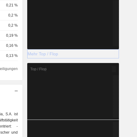
0,21 %
0,2 %
0,2 %
0,19 %
0,16 %
Mehr Top / Flop
0,13 %
0,12 %
teiligungen
Top / Flop
0,06 %
0,06 %
0,05 %
0,04 %
, S.A. ist
0,03 %
stätigkeit
riert: -
0,03 %
sischer und
0,02 %