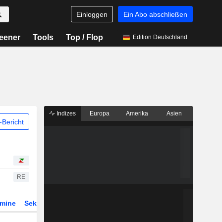
Einloggen
Ein Abo abschließen
eener
Tools
Top / Flop
Edition Deutschland
Indizes
Europa
Amerika
Asien
Bericht
RE
rmine
Sektor
Derivate
ETFs