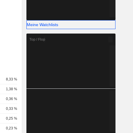
Meine Watchlists
Top / Flop
8,33 %
1,38 %
0,36 %
0,33 %
0,25 %
0,23 %