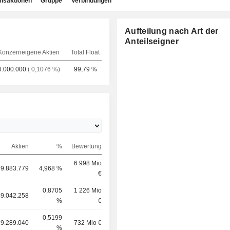
ansaktionen
Gruppe
Verbindungen
Aufteilung nach Art der
Anteilseigner
Konzerneigene Aktien
Total Float
6.000.000
( 0,1076 %)
99,79 %
Aktien
%
Bewertung
6 998 Mio
9.883.779
4,968 %
€
0,8705
1 226 Mio
49.042.258
%
€
0,5199
29.289.040
732 Mio €
%