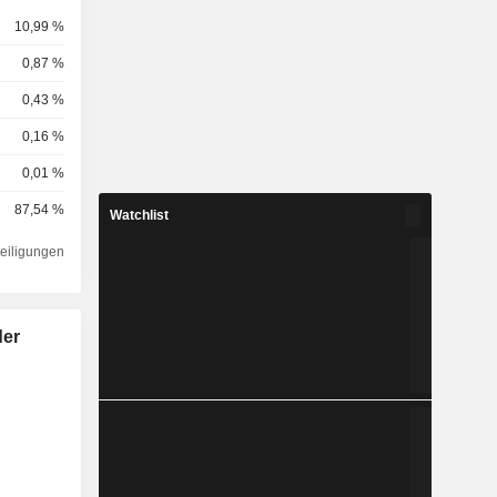
10,99 %
0,87 %
0,43 %
0,16 %
0,01 %
87,54 %
Watchlist
teiligungen
der