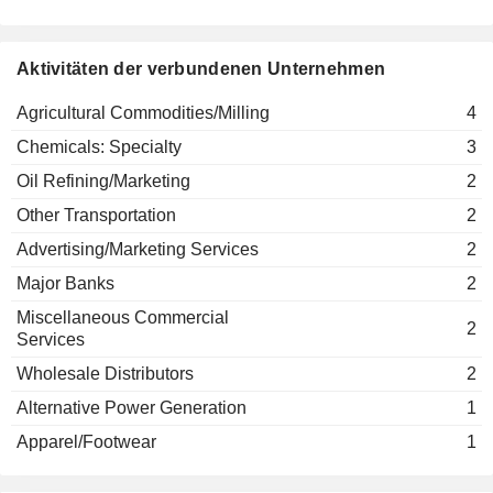
Chamroon Chinthammit
Thai Listed Companies
Aktivitäten der verbundenen Unternehmen
Chaiwat Kovavisarach
Association
Agricultural Commodities/Milling
4
Chanachai Chutimavoraphand
New Kwang Soon
Chemicals: Specialty
Chamroon Chinthammit
3
Lee Sugar Factory
Co., Ltd.
Pornsin Thaemsirichai
Oil Refining/Marketing
2
Other Transportation
2
Chanachai Chutimavoraphand
Khon Kaen Alcohol
Advertising/Marketing Services
2
Chamroon Chinthammit
Co. Ltd.
Major Banks
2
Chemicals: Specialty
Chalush Chinthammit
Miscellaneous Commercial
2
Chanachai Chutimavoraphand
Services
Savannakhet Sugar
Chamroon Chinthammit
Wholesale Distributors
2
Corp.
Pornsin Thaemsirichai
Alternative Power Generation
1
Chalush Chinthammit
Apparel/Footwear
1
Chanachai Chutimavoraphand