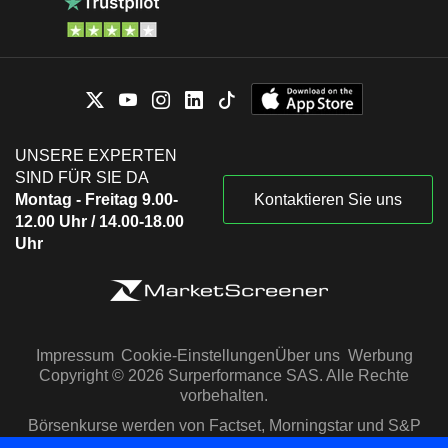
TS Oil Industry Co.,
Chalush Chinthammit
Ltd.
Nattawat Asawathanikul
Chanachai Chutimavoraphand
T.S. Transport &
Chalush Chinthammit
Logistics Co., Ltd.
Air Freight/Couriers
Nattawat Asawathanikul
UNSERE EXPERTEN
SIND FÜR SIE DA
Chamroon Chinthammit
Montag - Freitag 9.00-
Kontaktieren Sie uns
Thai Sugar & Bio Energy
Chalush Chinthammit
12.00 Uhr / 14.00-18.00
Producers Association
Uhr
Chamroon Chinthammit
Raja Solar Material Co Ltd
Chalush Chinthammit
Kiatchai Maitriwong
Bangchak Solar Energy
Impressum
Cookie-Einstellungen
Über uns
Werbung
Pongchai Chaichirawiwat
Co., Ltd.
Copyright © 2026 Surperformance SAS. Alle Rechte
Watcharapong Saisuk
vorbehalten.
Börsenkurse werden von Factset, Morningstar und S&P
Kiatchai Maitriwong
Capital IQ zur Verfügung gestellt
Ubon Agricultural Energy