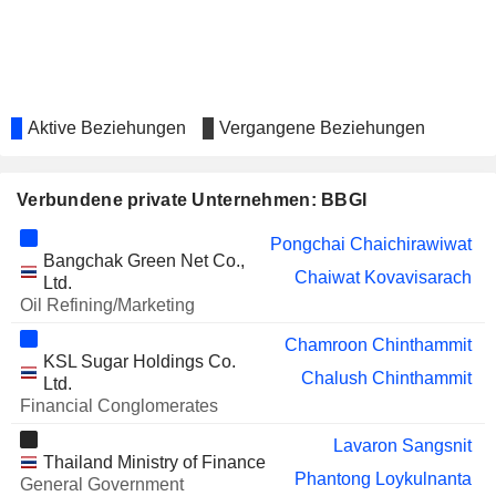
VGI
Jaruporn Viyanant
TECHNO MEDICAL
Lackana Leelayouthayotin
T S FLOUR MILL
Chanachai Chutimavoraphand
Aktive Beziehungen
Vergangene Beziehungen
Chalush Chinthammit
UBON BIO
Chanachai Chutimavoraphand
ETHANOL
Verbundene private Unternehmen: BBGI
Chun Phokaisawan
MC GROUP
Matthew Kichodhan
Pongchai Chaichirawiwat
Bangchak Green Net Co.,
Chaiwat Kovavisarach
BCPG
Ltd.
Patiparn Sukorndhaman
Oil Refining/Marketing
Bundit Hansapaiboon
Chamroon Chinthammit
OKEA ASA
Chaiwat Kovavisarach
KSL Sugar Holdings Co.
Chalush Chinthammit
Ltd.
ROJUKISS
Lackana Leelayouthayotin
Financial Conglomerates
INTERNATIONAL
MOSHI MOSHI RETAIL
Lavaron Sangsnit
Chun Phokaisawan
Thailand Ministry of Finance
CORPORATION
Phantong Loykulnanta
General Government