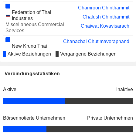
Chamroon Chinthammit
Federation of Thai
Chalush Chinthammit
Industries
Miscellaneous Commercial
Chaiwat Kovavisarach
Services
Chanachai Chutimavoraphand
New Krung Thai
Chamroon Chinthammit
Sugar Factory Co.
Aktive Beziehungen
Vergangene Beziehungen
Ltd.
Pornsin Thaemsirichai
Chanachai Chutimavoraphand
Verbindungsstatistiken
Tamaka Sugar
Chamroon Chinthammit
Industry Co. Ltd.
Aktive
Inaktive
Pornsin Thaemsirichai
Chamroon Chinthammit
Raja Porcelain Co. Ltd.
Chalush Chinthammit
Home Furnishings
Börsennotierte Unternehmen
Private Unternehmen
Chamroon Chinthammit
Amata Spring Development
Surin Chiravisit
Co. Ltd.