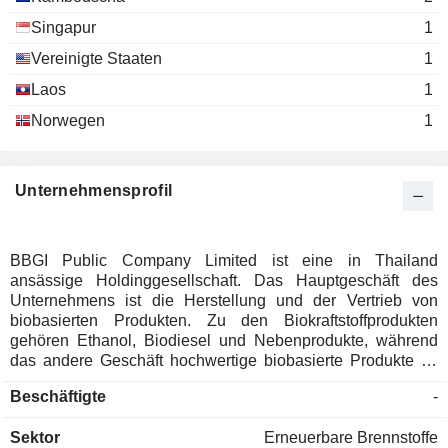
Chamroon Chinthammit
Industry Co. Ltd.
Singapur
1
Pornsin Thaemsirichai
Vereinigte Staaten
1
Chalush Chinthammit
Laos
1
Chanachai Chutimavoraphand
Norwegen
KSL Real Estate Co.
1
Chamroon Chinthammit
Ltd.
Chalush Chinthammit
Unternehmensprofil
Chanachai Chutimavoraphand
Onnuch
Chamroon Chinthammit
Construction Co. Ltd.
BBGI Public Company Limited ist eine in Thailand
Chalush Chinthammit
ansässige Holdinggesellschaft. Das Hauptgeschäft des
Unternehmens ist die Herstellung und der Vertrieb von
Pongchai Chaichirawiwat
biobasierten Produkten. Zu den Biokraftstoffprodukten
Fuel Pipeline
Thamarat Paryoonsuk
gehören Ethanol, Biodiesel und Nebenprodukte, während
Transportation Ltd.
das andere Geschäft hochwertige biobasierte Produkte im
Oil & Gas Pipelines
Zusammenhang mit Gesundheits- und Wellness-Produkten
Beschäftigte
-
Chamroon Chinthammit
ist, die fortschrittliche Technologien nutzen. Zu seinen
K.S.L. Export Trading Co.
Segmenten gehören Biodiesel, Ethanol und Andere. Das
Chalush Chinthammit
Ltd.
Sektor
Erneuerbare Brennstoffe
Unternehmen verfügt über eine Gesamtproduktionskapazität