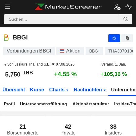
BBGI
5,750
฿
+4,55 %
BBGI
Verbindungen BBGI
Aktien
BBGI
THA3070100
Schlusskurs
Thailand S.E.
07.08.2026
Veränd. 1. Jan.
THB
+4,55 %
5,750
+105,36 %
Übersicht
Kurse
Charts
Nachrichten
Unterneh
Profil
Unternehmensführung
Aktionärsstruktur
Insider-Tr
21
42
38
Börsennotierte
Private
Insiders