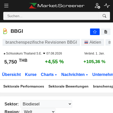
BBGI
5,750
฿
+4,55 %
BBGI
branchenspezifische Revisionen BBGI
Aktien
BB
Schlusskurs
Thailand S.E.
07.08.2026
Veränd. 1. Jan.
THB
+4,55 %
5,750
+105,36 %
Übersicht
Kurse
Charts
Nachrichten
Unterneh
Sektorale Performances
Sektorale Bewertungen
branchensp
Sektor:
Region: