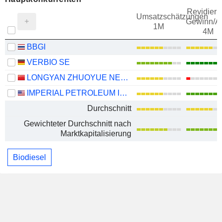
Revidieru
Umsatzschätzungen
Gewinn/Ak
1M
4M
BBGI
VERBIO SE
LONGYAN ZHUOYUE NEW ENERGY CO., LTD.
IMPERIAL PETROLEUM INC.
Durchschnitt
Gewichteter Durchschnitt nach
Marktkapitalisierung
Biodiesel