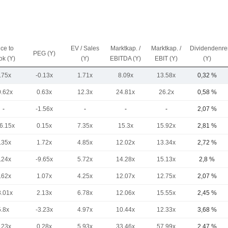
ice to
EV / Sales
Marktkap. /
Marktkap. /
Dividendenre
PEG (Y)
ok (Y)
(Y)
EBITDA (Y)
EBIT (Y)
(Y)
.75x
-0.13x
1.71x
8.09x
13.58x
0,32 %
0.62x
0.63x
12.3x
24.81x
26.2x
0,58 %
-
-1.56x
-
-
-
2,07 %
6.15x
0.15x
7.35x
15.3x
15.92x
2,81 %
.35x
1.72x
4.85x
12.02x
13.34x
2,72 %
.24x
-9.65x
5.72x
14.28x
15.13x
2,8 %
.62x
1.07x
4.25x
12.07x
12.75x
2,07 %
8.01x
2.13x
6.78x
12.06x
15.55x
2,45 %
5.8x
-3.23x
4.97x
10.44x
12.33x
3,68 %
.23x
0.28x
5.93x
33.46x
57.99x
2,47 %