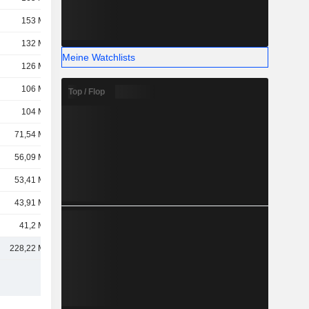
153 Mrd.
132 Mrd.
Meine Watchlists
126 Mrd.
106 Mrd.
Top / Flop
104 Mrd.
71,54 Mrd.
56,09 Mrd.
53,41 Mrd.
43,91 Mrd.
41,2 Mrd.
228,22 Mrd.