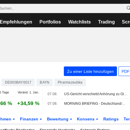
Empfehlungen
Portfolios
Watchlists
Trading
Scr
Zu einer Liste hinzufügen
PDF-
DE000BAY0017
BAYN
Pharmazeutika
5 Tage
Veränd. 1. Jan.
07.08.
US-Gericht verschiebt Anhörung zu Glyphosat-Vergleich von Bayer
,66 %
+34,59 %
07.08.
MORNING BRIEFING - Deutschland/Europa -2-
ehmen
Finanzen
Bewertung
Konsens
Ratings
Te