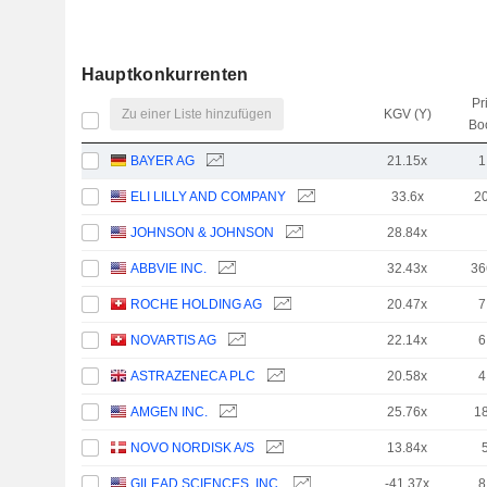
Hauptkonkurrenten
Pr
Zu einer Liste hinzufügen
KGV (Y)
Bo
BAYER AG
21.15x
1
ELI LILLY AND COMPANY
33.6x
2
JOHNSON & JOHNSON
28.84x
ABBVIE INC.
32.43x
36
ROCHE HOLDING AG
20.47x
7
NOVARTIS AG
22.14x
6
ASTRAZENECA PLC
20.58x
4
AMGEN INC.
25.76x
1
NOVO NORDISK A/S
13.84x
GILEAD SCIENCES, INC.
-41.37x
8