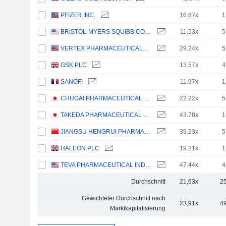
PFIZER INC.
16.87x
1
BRISTOL-MYERS SQUIBB COMPANY
11.53x
5
VERTEX PHARMACEUTICALS INCORPORATED
29.24x
5
GSK PLC
13.57x
4
SANOFI
11.97x
1
CHUGAI PHARMACEUTICAL CO., LTD.
22.22x
5
TAKEDA PHARMACEUTICAL COMPANY LIMITED
43.78x
1
JIANGSU HENGRUI PHARMACEUTICALS CO.,LTD
39.23x
5
HALEON PLC
19.21x
1
TEVA PHARMACEUTICAL INDUSTRIES LIMITED
47.44x
4
Durchschnitt
21,63x
2
Gewichteter Durchschnitt nach
23,91x
4
Marktkapitalisierung