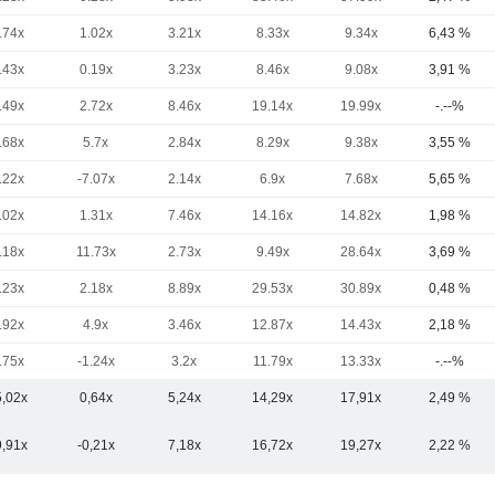
.74x
1.02x
3.21x
8.33x
9.34x
6,43 %
.43x
0.19x
3.23x
8.46x
9.08x
3,91 %
.49x
2.72x
8.46x
19.14x
19.99x
-.--%
.68x
5.7x
2.84x
8.29x
9.38x
3,55 %
.22x
-7.07x
2.14x
6.9x
7.68x
5,65 %
.02x
1.31x
7.46x
14.16x
14.82x
1,98 %
.18x
11.73x
2.73x
9.49x
28.64x
3,69 %
.23x
2.18x
8.89x
29.53x
30.89x
0,48 %
.92x
4.9x
3.46x
12.87x
14.43x
2,18 %
.75x
-1.24x
3.2x
11.79x
13.33x
-.--%
5,02x
0,64x
5,24x
14,29x
17,91x
2,49 %
9,91x
-0,21x
7,18x
16,72x
19,27x
2,22 %