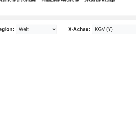
ezifische Dividenden
Finanzielle Vergleiche
Sektorale Ratings
egion:
X-Achse: