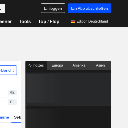
Einloggen
Ein Abo abschließen
eener
Tools
Top / Flop
Edition Deutschland
Indizes
Europa
Amerika
Asien
Bericht
RE
DJ
rmine
Sektor
Derivate
ETFs