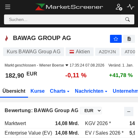
BAWAG GROUP AG
182,90
€
-0,11 %
BAWAG GROUP AG
Kurs BAWAG Group AG
Aktien
A2DYJN
AT00
Markt geschlossen -
Wiener Boerse
17:35:24 07.08.2026
Veränd. 1. Jan.
EUR
-0,11 %
182,90
+41,78 %
Übersicht
Kurse
Charts
Nachrichten
Unterneh
Bewertung: BAWAG Group AG
Marktwert
14,08 Mrd.
KGV 2026 *
14,
Enterprise Value (EV)
14,08 Mrd.
EV / Sales 2026 *
5,9