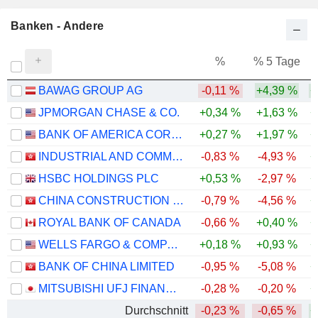
Banken - Andere
%
% 5 Tage
%
BAWAG GROUP AG
-0,11 %
+4,39 %
+
JPMORGAN CHASE & CO.
+0,34 %
+1,63 %
+
BANK OF AMERICA CORPORATION
+0,27 %
+1,97 %
+
INDUSTRIAL AND COMMERCIAL BANK OF CHINA LIMITED
-0,83 %
-4,93 %
+
HSBC HOLDINGS PLC
+0,53 %
-2,97 %
+
CHINA CONSTRUCTION BANK CORPORATION
-0,79 %
-4,56 %
+
ROYAL BANK OF CANADA
-0,66 %
+0,40 %
+
WELLS FARGO & COMPANY
+0,18 %
+0,93 %
+
BANK OF CHINA LIMITED
-0,95 %
-5,08 %
+
MITSUBISHI UFJ FINANCIAL GROUP, INC.
-0,28 %
-0,20 %
+
Durchschnitt
-0,23 %
-0,65 %
+