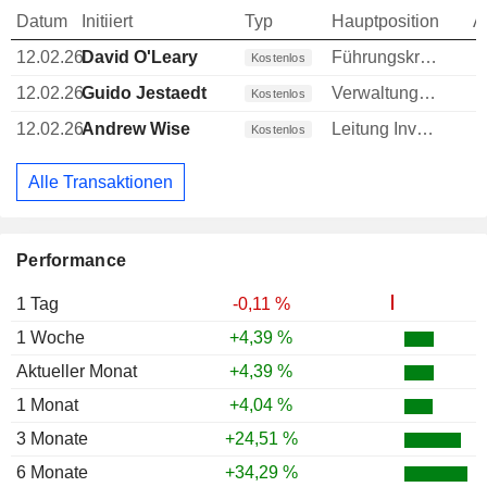
Datum
Initiiert
Typ
Hauptposition
A
12.02.26
David O'Leary
Führungskraft / leitender Angestellter
Kostenlos
12.02.26
Guido Jestaedt
Verwaltungsdirektor
Kostenlos
12.02.26
Andrew Wise
Leitung Investments
Kostenlos
Alle Transaktionen
Performance
1 Tag
-0,11 %
1 Woche
+4,39 %
Aktueller Monat
+4,39 %
1 Monat
+4,04 %
3 Monate
+24,51 %
6 Monate
+34,29 %