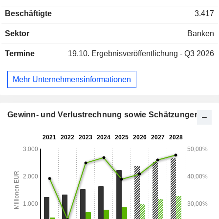
Firmenkundengeschäft; - Finanzierungs- und
Beschäftigte
3.417
Investmentbanking; - Marktbankgeschäft; Ende 2025
verwaltete die Gruppe 47,4 Milliarden Euro an Sichteinlagen
Sektor
Banken
und 50,7 Milliarden Euro an Sichtkrediten.
Termine
19.10.
Ergebnisveröffentlichung - Q3 2026
Mehr Unternehmensinformationen
Gewinn- und Verlustrechnung sowie Schätzungen