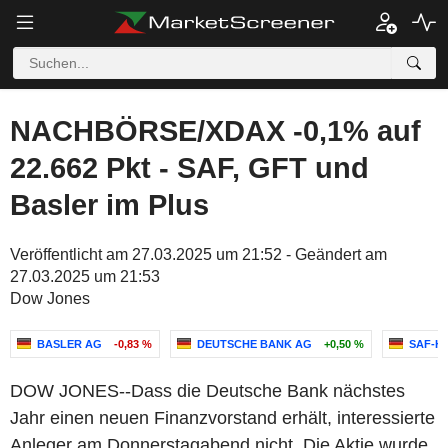
NACHBÖRSE/XDAX -0,1% auf
22.662 Pkt - SAF, GFT und
Basler im Plus
Veröffentlicht am 27.03.2025 um 21:52 - Geändert am
27.03.2025 um 21:53
Dow Jones
BASLER AG
-0,83 %
DEUTSCHE BANK AG
+0,50 %
SAF-H
DOW JONES--Dass die Deutsche Bank nächstes
Jahr einen neuen Finanzvorstand erhält, interessierte
Anleger am Donnerstagabend nicht. Die Aktie wurde