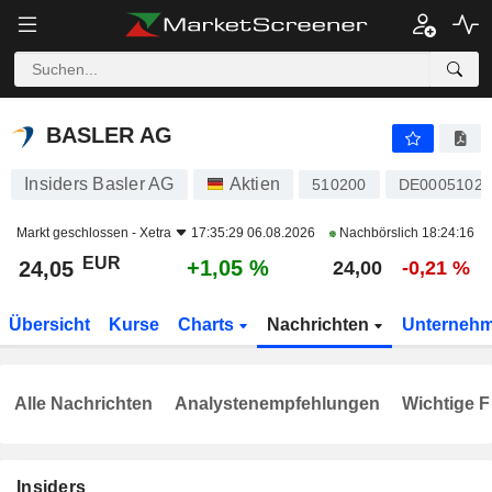
BASLER AG
24,05
€
+1,05 %
BASLER AG
Insiders Basler AG
Aktien
510200
DE00051020
Markt geschlossen -
Xetra
17:35:29 06.08.2026
Nachbörslich
18:24:16
EUR
+1,05 %
24,05
24,00
-0,21 %
Übersicht
Kurse
Charts
Nachrichten
Unterneh
Alle Nachrichten
Analystenempfehlungen
Wichtige F
Insiders