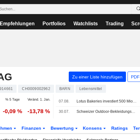
Empfehlungen
Portfolios
Watchlists
Trading
Scr
AG
Zu einer Liste hinzufügen
PDF-
914661
CH0009002962
BARN
Lebensmittel
% 5 Tage
Veränd. 1. Jan.
07.08.
Lotus Bakeries investiert 500 Mio. EUR in Biscoff-Ausbau, da die Nachfrage wächst
-0,09 %
-13,78 %
30.07.
Schweizer Outdoor-Bekleidungshersteller Mammut an chinesischen Investor CPE verkauft
ehmen
Finanzen
Bewertung
Konsens
Ratings
Te