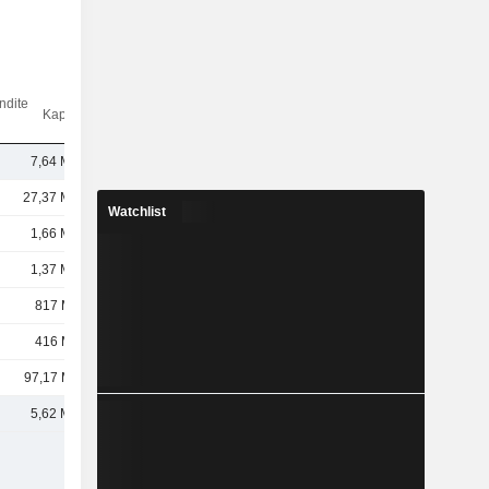
ndite
Kap.($)
7,64 Mrd.
27,37 Mrd.
Watchlist
1,66 Mrd.
1,37 Mrd.
817 Mio.
416 Mio.
97,17 Mio.
5,62 Mrd.