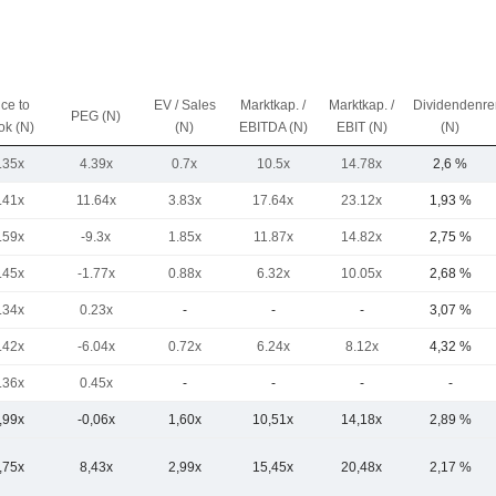
ice to
EV / Sales
Marktkap. /
Marktkap. /
Dividendenre
PEG (N)
ok (N)
(N)
EBITDA (N)
EBIT (N)
(N)
.35x
4.39x
0.7x
10.5x
14.78x
2,6 %
.41x
11.64x
3.83x
17.64x
23.12x
1,93 %
.59x
-9.3x
1.85x
11.87x
14.82x
2,75 %
.45x
-1.77x
0.88x
6.32x
10.05x
2,68 %
.34x
0.23x
-
-
-
3,07 %
.42x
-6.04x
0.72x
6.24x
8.12x
4,32 %
.36x
0.45x
-
-
-
-
,99x
-0,06x
1,60x
10,51x
14,18x
2,89 %
,75x
8,43x
2,99x
15,45x
20,48x
2,17 %