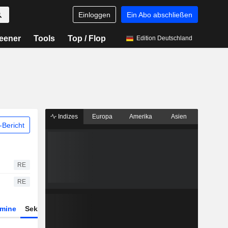
Einloggen
Ein Abo abschließen
eener
Tools
Top / Flop
Edition Deutschland
Indizes
Europa
Amerika
Asien
Bericht
RE
RE
rmine
Sektor
Derivate
ETFs