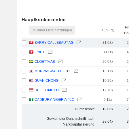
Hauptkonkurrenten
Pr
Zu einer Liste hinzufügen
KGV (N)
Bo
BARRY CALLEBAUT AG
31.08x
2
LINDT
30.11x
4
CLOETTA AB
20.07x
2
MORINAGA&CO., LTD.
13.17x
1
GUAN CHONG
10.25x
1
DELFI LIMITED
12.78x
1
CADBURY NIGERIA PLC
9.11x
7
Durchschnitt
18,08x
2
Gewichteter Durchschnitt nach
28,64x
3
Marktkapitalisierung