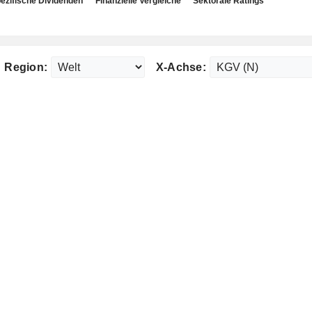
ezifische Dividenden
Finanzielle Vergleiche
Sektorale Ratings
Region:
X-Achse: