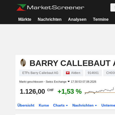
Märkte
Nachrichten
Analysen
Termine
BARRY CALLEBAUT 
ETFs Barry Callebaut AG
Aktien
914661
CH00
Markt geschlossen -
Swiss Exchange
17:30:53 07.08.2026
1.126,00
+1,53 %
CHF
Übersicht
Kurse
Charts
Nachrichten
Untern