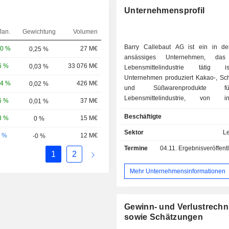
Unternehmensprofil
Jan.
Gewichtung
Volumen
Barry Callebaut AG ist ein in d
20 %
27 M€
0,25 %
ansässiges Unternehmen, da
6 %
33 076 M€
0,03 %
Lebensmittelindustrie tätig 
Unternehmen produziert Kakao-, Sc
24 %
426 M€
0,02 %
und Süßwarenprodukte 
Lebensmittelindustrie, von indu
6 %
37 M€
0,01 %
Lebensmittelherstellern bi
Beschäftigte
8 %
15 M€
0 %
handwerklichen und profess
Anwendern von Schokolade, wie Cho
Sektor
L
0 %
12 M€
-0 %
Konditoren, Bäckern, Hotels, Restau
Termine
04.11.
Ergebnisveröffentlichung - 
Caterern. Der Herstellungsprozess u
1
2
Stufen der Wertschöpfungskette von
Schokolade, von der Beschaffung der
Mehr Unternehmensinformationen
bis zur Auslieferung der fertigen Pr
weltweiten Aktivitäten des Unternehm
vier geografische Segmente unterteil
Gewinn- und Verlustrech
Kakao, Europa, Nord- und Südam
sowie Schätzungen
Asien-Pazifik. Das Unternehmen bet