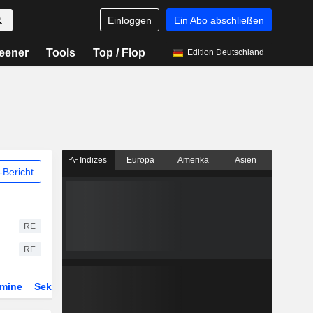
Einloggen
Ein Abo abschließen
eener
Tools
Top / Flop
Edition Deutschland
Indizes
Europa
Amerika
Asien
Bericht
RE
RE
rmine
Sektor
Derivate
ETFs