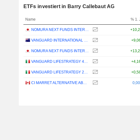
ETFs investiert in Barry Callebaut AG
Name
% 1. 
NOMURA NEXT FUNDS INTERNATIONAL EQUITY MSCI-KOKUSAI (YEN-HEDGED) ETF - JPY
+10,
VANGUARD INTERNATIONAL EQUITY INDEX FUNDS - VANGUARD FTSE ALL-WORLD EX-US ETF
+9,0
NOMURA NEXT FUNDS INTERNATIONAL EQUITY MSCI-KOKUSAI (UNHEDGED) ETF - JPY
+13,
VANGUARD LIFESTRATEGY 40% EQUITY UCITS ETF - DISTRIBUTING - EUR
+4,1
VANGUARD LIFESTRATEGY 20% EQUITY UCITS ETF - DISTRIBUTING - EUR
+0,5
CI MARRET ALTERNATIVE ABSOLUTE RETURN BOND ETF - CAD
0,0