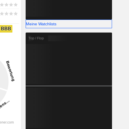
Meine Watchlists
BBB
Top / Flop