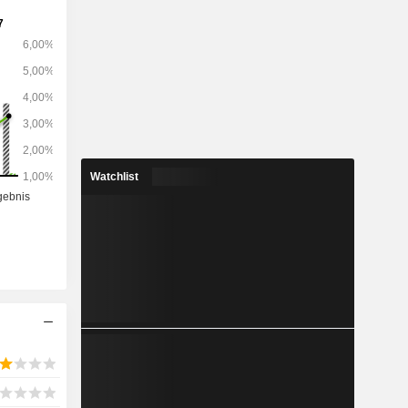
en und ist
nternehmen
enzierte
Ghana, als
Watchlist