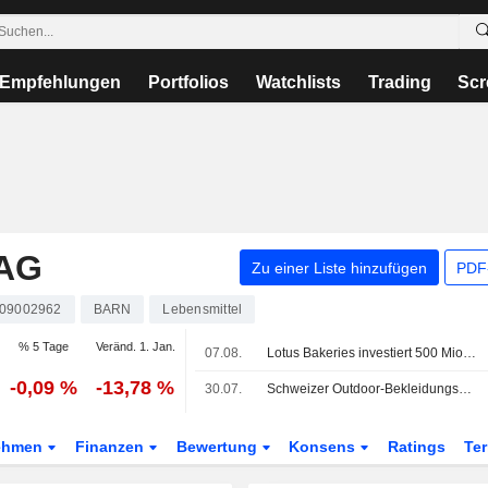
Empfehlungen
Portfolios
Watchlists
Trading
Scr
AG
Zu einer Liste hinzufügen
PDF-
09002962
BARN
Lebensmittel
% 5 Tage
Veränd. 1. Jan.
07.08.
Lotus Bakeries investiert 500 Mio. EUR in Biscoff-Ausbau, da die Nachfrage wächst
-0,09 %
-13,78 %
30.07.
Schweizer Outdoor-Bekleidungshersteller Mammut an chinesischen Investor CPE verkauft
ehmen
Finanzen
Bewertung
Konsens
Ratings
Te