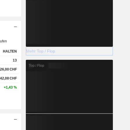
ufen
Mehr Top / Flop
HALTEN
13
Top / Flop
126,00
CHF
142,08
CHF
+1,43 %