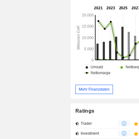
als 50 Schokoladen- und Kakaofabrik
in über 30 Ländern vertreten. Das U
betreibt Nyonkopa, eine liz
Einkaufsgesellschaft mit Sitz in 
Tochtergesellschaft.
Mehr Finanzdaten
Ratings
Trader
Investment