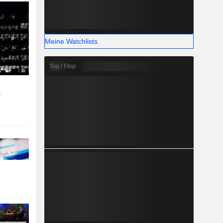
Meine Watchlists
Top / Flop
P