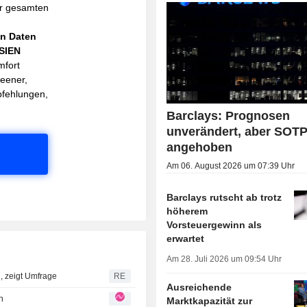
r gesamten
en Daten
ASIEN
mfort
reener,
pfehlungen,
Barclays: Prognosen
unverändert, aber SOT
angehoben
Am 06. August 2026 um 07:39 Uhr
Barclays rutscht ab trotz
höherem
Vorsteuergewinn als
erwartet
Am 28. Juli 2026 um 09:54 Uhr
n, zeigt Umfrage
RE
Ausreichende
n
Marktkapazität zur