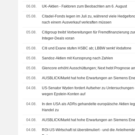
06.08.
UK-Aktien - Faktoren zum Beobachten am 6. August
05.08.
Citadel-Fonds legen im Juli zu, während viele Hedgefond
nach einem Ausverkauf verkraften müssen
05.08.
Citigroup treibt Vorbereitungen für Fremdfinanzierung z
Integer-Deals voran
05.08.
Citi und Exane stufen HSBC ab; LBBW senkt Vodafone
05.08.
Sandoz-Aktien mit Kurssprung nach Zahlen
05.08.
Glencore erhöht Ausschüttungen; Next hebt Prognose a
05.08.
AUSBLICK/Markt hat hohe Erwartungen an Siemens Ene
04.08.
US-Senator Wyden fordert Aufseher zu Untersuchungen
wegen Epstein-Konten auf
04.08.
In den USA als ADRs gehandelte europäische Aktien le
Handel zu
04.08.
AUSBLICK/Markt hat hohe Erwartungen an Siemens Ene
04.08.
ROI-US-Wirtschaft ist überstimuliert - und die Anleihemär