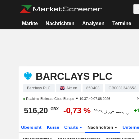
Märkte
Nachrichten
Analysen
Termine
BARCLAYS PLC
Barclays PLC
Aktien
850403
GB0031348658
Realtime-Estimate
Cboe Europe
10:37:40 07.08.2026
%
516,20
-0,73 %
GBX
+
Übersicht
Kurse
Charts
Nachrichten
Untern