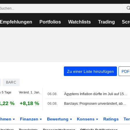
Empfehlungen
Portfolios
Watchlists
Trading
Scr
Zu einer Liste hinzufügen
PDF-
BARC
 5 Tage
Veränd. 1. Jan.
06.08.
Ägyptens Inflation dürfte im Juli auf 15,6% gestiegen sein, zeigt Umfrage
1,22 %
+8,18 %
06.08.
Barclays: Prognosen unverändert, aber SOTP angehoben
ehmen
Finanzen
Bewertung
Konsens
Ratings
Te