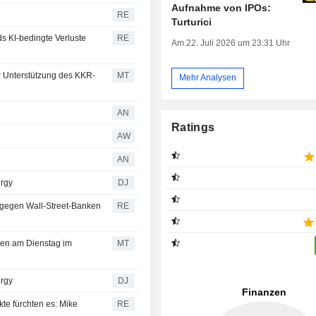
Aufnahme von IPOs:
RE
Turturici
s KI-bedingte Verluste
RE
Am 22. Juli 2026 um 23:31 Uhr
ur Unterstützung des KKR-
MT
Mehr Analysen
AN
Ratings
AW
n
AN
rgy
DJ
 gegen Wall-Street-Banken
RE
gen am Dienstag im
MT
rgy
DJ
kte fürchten es: Mike
RE