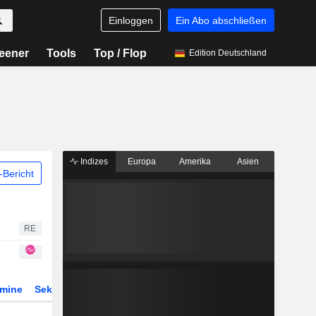
Einloggen
Ein Abo abschließen
eener
Tools
Top / Flop
Edition Deutschland
Indizes
Europa
Amerika
Asien
Bericht
RE
rmine
Sektor
Derivate
ETFs