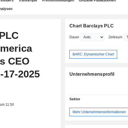
Insiders
Transkripte
Pressemitteilungen
Offizielle Publikationen
nalysen
Chart Barclays PLC
 PLC
Dauer
Zeitraum
America
BARC: Dynamischer Chart
ls CEO
-17-2025
Unternehmensprofil
Sektor
 um 11:50
Mehr Unternehmensinformationen