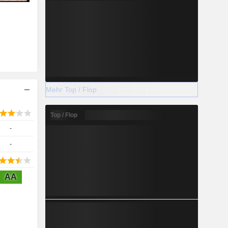
Mehr Top / Flop
Top / Flop
-
-
AA