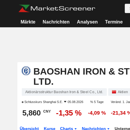
Märkte
Nachrichten
Analysen
Termine
BAOSHAN IRON & ST
LTD.
Aktionärsstruktur Baoshan Iron & Steel Co., Ltd.
Aktien
Schlusskurs
Shanghai S.E.
05.08.2026
% 5 Tage
Veränd. 1. Ja
5,860
-1,35 %
CNY
-4,09 %
-21,34 
Übersicht
Kurse
Charts
Nachrichten
Untern