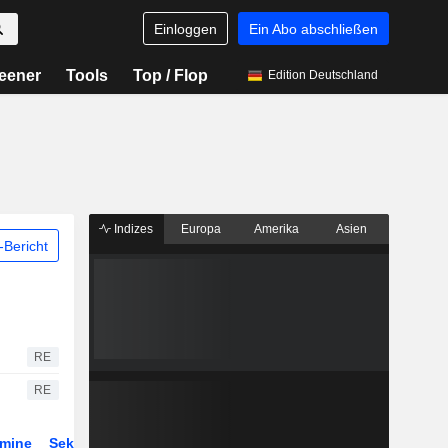
Einloggen
Ein Abo abschließen
eener
Tools
Top / Flop
Edition Deutschland
Indizes
Europa
Amerika
Asien
Bericht
RE
RE
rmine
Sektor
ETFs