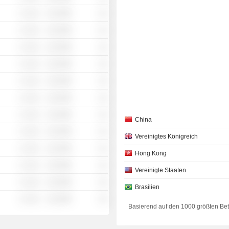
░ ░░░
░░░░%
░░
░ ░░░
░░░░%
░░
░ ░░░
░░░░%
░░
░ ░░░
░░░░%
░░
░ ░░░
░░░░%
░░
░ ░░░
░░░░%
░░
░ ░░░
░░░░%
░░
China
░ ░░░
░░░░%
░░
Vereinigtes Königreich
░ ░░░
░░░░%
░░
Hong Kong
░ ░░░
░░░░%
░░
Vereinigte Staaten
░ ░░░
░░░░%
░░
Brasilien
░ ░░░
░░░░%
░░
Basierend auf den 1000 größten Be