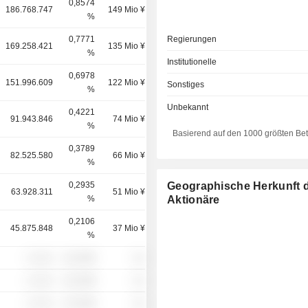
0,8574
186.768.747
149 Mio ¥
%
0,7771
Regierungen
169.258.421
135 Mio ¥
%
Institutionelle
0,6978
151.996.609
122 Mio ¥
Sonstiges
%
Unbekannt
0,4221
91.943.846
74 Mio ¥
%
Basierend auf den 1000 größten Be
0,3789
82.525.580
66 Mio ¥
%
0,2935
Geographische Herkunft 
63.928.311
51 Mio ¥
%
Aktionäre
0,2106
45.875.848
37 Mio ¥
%
░ ░░░
░░░░%
░░
░ ░░░
░░░░%
░░
░ ░░░
░░░░%
░░