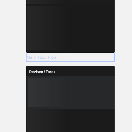
 Bau und
Mehr Top / Flop
Devisen / Forex