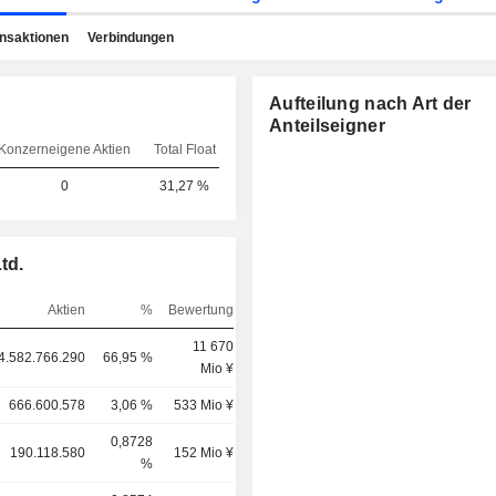
ansaktionen
Verbindungen
Aufteilung nach Art der
Anteilseigner
Konzerneigene Aktien
Total Float
0
31,27 %
td.
Aktien
%
Bewertung
11 670
4.582.766.290
66,95 %
Mio ¥
666.600.578
3,06 %
533 Mio ¥
0,8728
190.118.580
152 Mio ¥
%