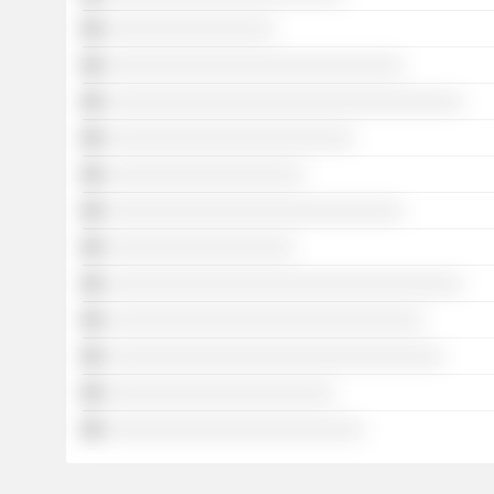
░░░░░░░░░░░░░░░░░
░░░░░░░░░░░░░░░░░░░░░░░░░░░░░░
░░░░░░░░░░░░░░░░░░░░░░░░░░░░░░░░░░░░
░░░░░░░░░░░░░░░░░░░░░░░░░
░░░░░░░░░░░░░░░░░░░░
░░░░░░░░░░░░░░░░░░░░░░░░░░░░░░
░░░░░░░░░░░░░░░░░░░
░░░░░░░░░░░░░░░░░░░░░░░░░░░░░░░░░░░░
░░░░░░░░░░░░░░░░░░░░░░░░░░░░░░░░
░░░░░░░░░░░░░░░░░░░░░░░░░░░░░░░░░░
░░░░░░░░░░░░░░░░░░░░░░░
░░░░░░░░░░░░░░░░░░░░░░░░░░