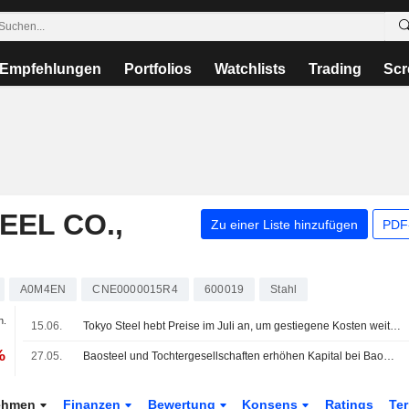
Empfehlungen
Portfolios
Watchlists
Trading
Scr
EEL CO.,
Zu einer Liste hinzufügen
PDF-
A0M4EN
CNE0000015R4
600019
Stahl
n.
15.06.
Tokyo Steel hebt Preise im Juli an, um gestiegene Kosten weiterzugeben
%
27.05.
Baosteel und Tochtergesellschaften erhöhen Kapital bei Baowu Environment and Resource Technology
ehmen
Finanzen
Bewertung
Konsens
Ratings
Te