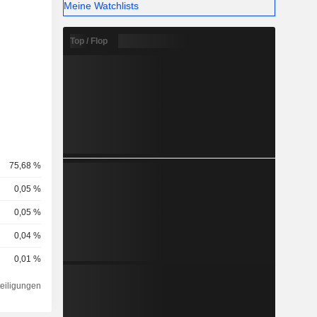
Meine Watchlists
Top / Flop
75,68 %
0,05 %
0,05 %
0,04 %
0,01 %
teiligungen