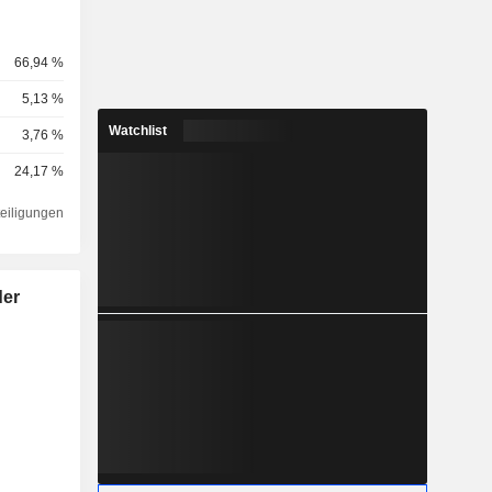
66,94 %
5,13 %
Watchlist
3,76 %
24,17 %
teiligungen
der