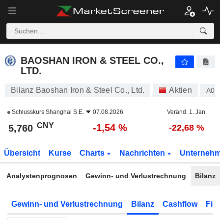
BAOSHAN IRON & STEEL CO., LTD.
5,760
¥
-1,54 %
BAOSHAN IRON & STEEL CO.,
LTD.
Bilanz Baoshan Iron & Steel Co., Ltd.
Aktien
A0
Schlusskurs
Shanghai S.E.
07.08.2026
Veränd. 1. Jan.
CNY
-1,54 %
5,760
-22,68 %
Übersicht
Kurse
Charts
Nachrichten
Unterneh
Analystenprognosen
Gewinn- und Verlustrechnung
Bilanz
Gewinn- und Verlustrechnung
Bilanz
Cashflow
Fin