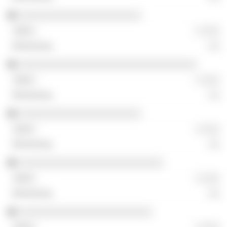
░░░░░░░░░░░░░░░░░░░░░░
░ ░░░
░░
░░░░░░░░░░░░░░░░░░░░░░░░░░░░░░░░
░ ░░░
░░
░░░░░░░░░░░░░░░░░░░░░░
░ ░░░
░░
░░░░░░░░░░░░░░░░░░░░░░░░░░
░ ░░░
░░
░░░░░░░░░░░░░░░░░░░░░░░░