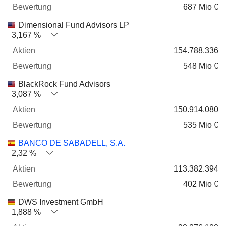
687 Mio €
Dimensional Fund Advisors LP
3,167 %
154.788.336
548 Mio €
BlackRock Fund Advisors
3,087 %
150.914.080
535 Mio €
BANCO DE SABADELL, S.A.
2,32 %
113.382.394
402 Mio €
DWS Investment GmbH
1,888 %