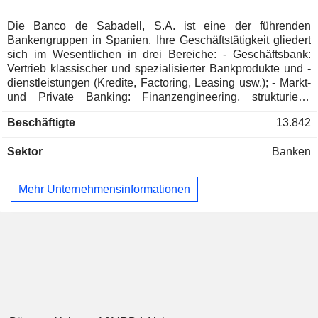
Österreich
0,01 %
Südafrika
0,01 %
Die Banco de Sabadell, S.A. ist eine der führenden
Bankengruppen in Spanien. Ihre Geschäftstätigkeit gliedert
sich im Wesentlichen in drei Bereiche: - Geschäftsbank:
Vertrieb klassischer und spezialisierter Bankprodukte und -
dienstleistungen (Kredite, Factoring, Leasing usw.); - Markt-
und Private Banking: Finanzengineering, strukturierte
Finanzierungen, Kapitalmarktgeschäfte usw.; -
Beschäftigte
13.842
Immobilienverwaltung. Ende 2025 verwaltete die Gruppe
179,1 Milliarden Euro an Sichteinlagen und 162,8 Milliarden
Sektor
Banken
Euro an laufenden Krediten. Die Produkte und
Dienstleistungen werden über ein Netz von 1.336 Filialen
vermarktet, die sich überwiegend in Spanien befinden
Mehr Unternehmensinformationen
(1.149).