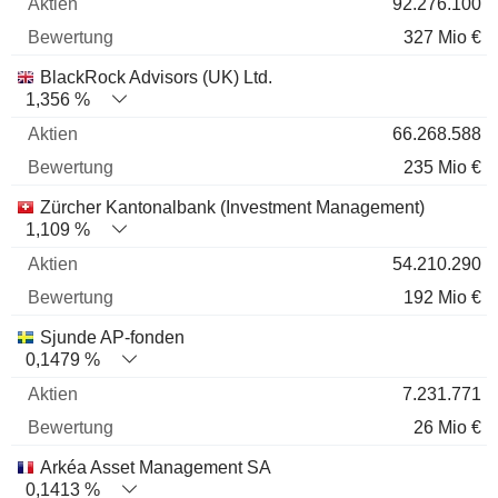
92.276.100
327 Mio €
BlackRock Advisors (UK) Ltd.
1,356 %
66.268.588
235 Mio €
Zürcher Kantonalbank (Investment Management)
1,109 %
54.210.290
192 Mio €
Sjunde AP-fonden
0,1479 %
7.231.771
26 Mio €
Arkéa Asset Management SA
0,1413 %