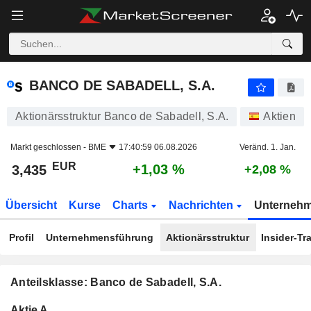
BANCO DE SABADELL, S.A.
3,435
€
+1,03 %
BANCO DE SABADELL, S.A.
Aktionärsstruktur Banco de Sabadell, S.A.
Aktien
Markt geschlossen -
BME
17:40:59 06.08.2026
Veränd. 1. Jan.
EUR
+1,03 %
3,435
+2,08 %
Übersicht
Kurse
Charts
Nachrichten
Unterneh
Profil
Unternehmensführung
Aktionärsstruktur
Insider-Tr
Anteilsklasse: Banco de Sabadell, S.A.
Konzerneigene
Total
Aktie A