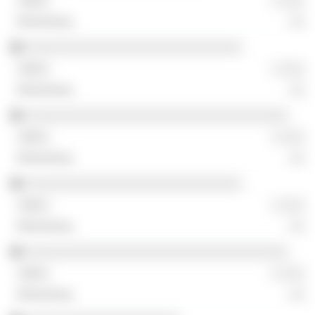
░ ░░░
░░
░░░░░░░░░░░░░░░░░░░░░░░░░░░░
░ ░░░
░░
░░░░░░░░░░░░░░░░░░░░░░░░░░░░░░░░░░
░ ░░░
░░
░░░░░░░░░░░░░░░░░░░░░░░░░░░░
░ ░░░
░░
░░░░░░░░░░░░░░░░░░░░░░░░░░░░░░░░░░
░ ░░░
░░