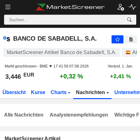
BANCO DE SABADELL, S.A.
3,446
€
+0,32 %
BANCO DE SABADELL, S.A.
MarketScreener Artikel Banco de Sabadell, S.A.
Akt
Markt geschlossen -
BME
17:41:56 07.08.2026
Veränd. 1. Jan.
EUR
+0,32 %
3,446
+2,41 %
Übersicht
Kurse
Charts
Nachrichten
Unterneh
Alle Nachrichten
Analystenempfehlungen
Wichtige F
MarketScreener Artikel