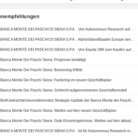
enempfehlungen
BANCA MONTE DEI PASCHI DI SIENA S.P.A. : Von Autonomous Research auf neutral reduziert
BANCA MONTE DEI PASCHI DI SIENA S.P.A. : AlphaValue/Baader Europe senkt seine Bewertung auf Verkaufen
BANCA MONTE DEI PASCHI DI SIENA S.P.A. : Von Equita SIM zum Kaufen aufgerüstet
Banca Monte Dei Paschi Siena: Prognose bestätigt
Banca Monte Dei Paschi Siena: Bumerang-Effekt
Banca Monte Dei Paschi Siena: Factoring im neuen Geschäftsplan
Banca Monte Dei Paschi Siena: Schlecht aufgenommenes Geschäftsmodell
BofA betrachtet bevorstehendes Strategie-Update der Banca Monte dei Paschi di Siena als entscheidenden Impulsgeber; Kaufempfehlung bekräftigt
Banca Monte Dei Paschi Siena: Warten auf den neuen Geschäftsplan
Banca Monte Dei Paschi Siena: Gute Einzelergebnisse, Warten auf den aktualisierten Geschäftsplan
BANCA MONTE DEI PASCHI DI SIENA S.P.A. : Ist für Autonomous Research nicht mehr eine Verkaufs-, sondern eine Kaufgelegenheit