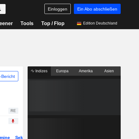
Einloggen
Ein Abo abschließen
eener
Tools
Top / Flop
Edition Deutschland
Indizes
Europa
Amerika
Asien
Bericht
RE
rmine
Sektor
Derivate