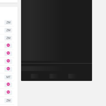
ZM
ZM
ZM
MT
ZM