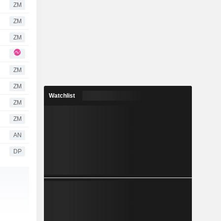
ZM
ZM
ZM
ZM
ZM
Watchlist
ZM
ZM
AN
DP