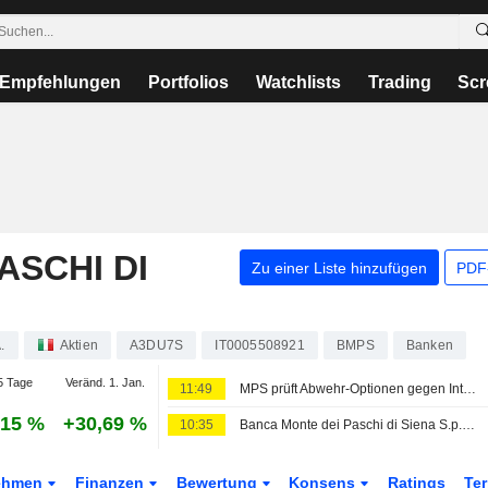
Empfehlungen
Portfolios
Watchlists
Trading
Scr
ASCHI DI
Zu einer Liste hinzufügen
PDF-
.
Aktien
A3DU7S
IT0005508921
BMPS
Banken
5 Tage
Veränd. 1. Jan.
11:49
MPS prüft Abwehr-Optionen gegen Intesa-Übernahmeangebot nach besser als erwarteten Gewinnen
,15 %
+30,69 %
10:35
Banca Monte dei Paschi di Siena S.p.A., Q2 2026 Earnings Call, Aug 07, 2026
ehmen
Finanzen
Bewertung
Konsens
Ratings
Te