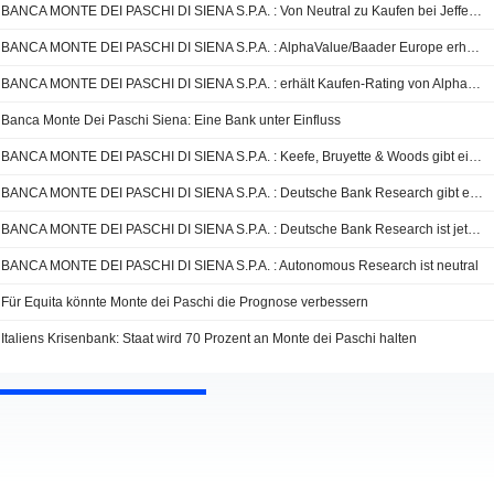
BANCA MONTE DEI PASCHI DI SIENA S.P.A. : Von Neutral zu Kaufen bei Jefferies & Co.
BANCA MONTE DEI PASCHI DI SIENA S.P.A. : AlphaValue/Baader Europe erhöht seine Kaufempfehlung
BANCA MONTE DEI PASCHI DI SIENA S.P.A. : erhält Kaufen-Rating von AlphaValue/Baader Europe
Banca Monte Dei Paschi Siena: Eine Bank unter Einfluss
BANCA MONTE DEI PASCHI DI SIENA S.P.A. : Keefe, Bruyette & Woods gibt eine neutrale Bewertung ab
BANCA MONTE DEI PASCHI DI SIENA S.P.A. : Deutsche Bank Research gibt eine Kauf-Bewertung ab
BANCA MONTE DEI PASCHI DI SIENA S.P.A. : Deutsche Bank Research ist jetzt neutral
BANCA MONTE DEI PASCHI DI SIENA S.P.A. : Autonomous Research ist neutral
Für Equita könnte Monte dei Paschi die Prognose verbessern
Italiens Krisenbank: Staat wird 70 Prozent an Monte dei Paschi halten