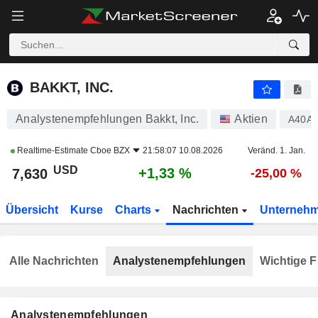
BAKKT, INC.
7,630
$
+1,33 %
BAKKT, INC.
Analystenempfehlungen Bakkt, Inc.
Aktien
A40A
Realtime-Estimate
Cboe BZX
21:58:07 10.08.2026
Veränd. 1. Jan.
USD
+1,33 %
7,630
-25,00 %
Übersicht
Kurse
Charts
Nachrichten
Unterneh
Alle Nachrichten
Analystenempfehlungen
Wichtige F
Analystenempfehlungen