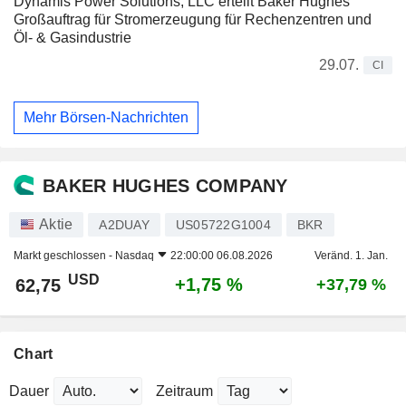
Dynamis Power Solutions, LLC erteilt Baker Hughes
Großauftrag für Stromerzeugung für Rechenzentren und
Öl- & Gasindustrie
29.07.
CI
Mehr Börsen-Nachrichten
BAKER HUGHES COMPANY
Aktie
A2DUAY
US05722G1004
BKR
Markt geschlossen -
Nasdaq
22:00:00 06.08.2026
Veränd. 1. Jan.
USD
+1,75 %
62,75
+37,79 %
Chart
Dauer
Zeitraum