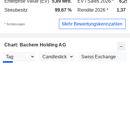
Enterprise Value (EV)
5,89 Mrd.
EV / Sales 2026 *
6,25
Streubesitz
99,67 %
Rendite 2026 *
1,37 
Mehr Bewertungskennzahlen
* Schätzungen
Chart: Bachem Holding AG