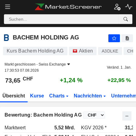
BACHEM HOLDING AG
73,65
CHF
+1,24 %
BACHEM HOLDING AG
Kurs Bachem Holding AG
Aktien
A3DLKE
CH1
Markt geschlossen -
Swiss Exchange
Veränd. 1. Jan.
17:30:53 07.08.2026
CHF
+1,24 %
73,65
+22,95 %
Übersicht
Kurse
Charts
Nachrichten
Unterneh
Bewertung: Bachem Holding AG
Marktwert
5,52 Mrd.
KGV 2026 *
31,3