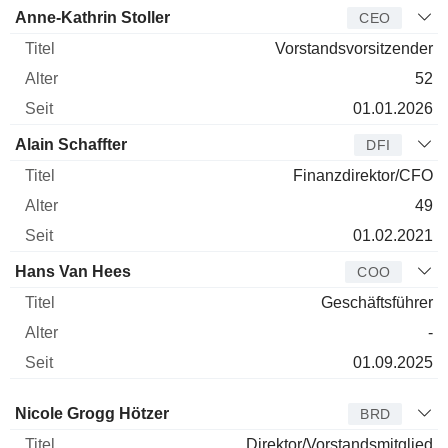
Manager
Titel
Alter
Seit
Anne-Kathrin Stoller
CEO
Vorstandsvorsitzender
52
01.01.2026
Alain Schaffter
DFI
Finanzdirektor/CFO
49
01.02.2021
Hans Van Hees
COO
Geschäftsführer
-
01.09.2025
Verwaltungsratsmitglied
Titel
Alter
Seit
Nicole Grogg Hötzer
BRD
Direktor/Vorstandsmitglied