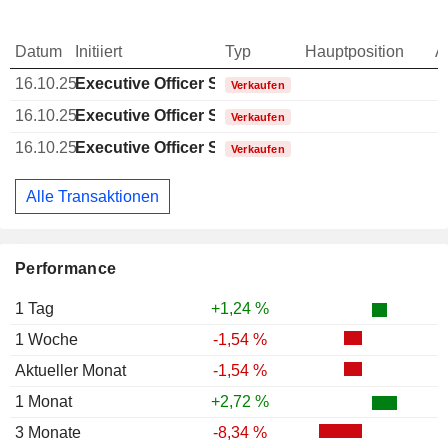
Datum
Initiiert
Typ
Hauptposition
A
16.10.25
Executive Officer Swiss
Verkaufen
16.10.25
Executive Officer Swiss
Verkaufen
16.10.25
Executive Officer Swiss
Verkaufen
Alle Transaktionen
Performance
1 Tag
+1,24 %
1 Woche
-1,54 %
Aktueller Monat
-1,54 %
1 Monat
+2,72 %
3 Monate
-8,34 %