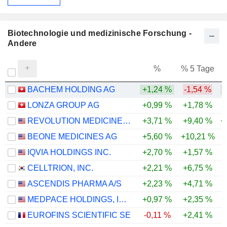
Biotechnologie und medizinische Forschung -
Andere
%
% 5 Tage
%
BACHEM HOLDING AG
+1,24 %
-1,54 %
LONZA GROUP AG
+0,99 %
+1,78 %
REVOLUTION MEDICINES, INC.
+3,71 %
+9,40 %
+
BEONE MEDICINES AG
+5,60 %
+10,21 %
+
IQVIA HOLDINGS INC.
+2,70 %
+1,57 %
+
CELLTRION, INC.
+2,21 %
+6,75 %
+
ASCENDIS PHARMA A/S
+2,23 %
+4,71 %
MEDPACE HOLDINGS, INC.
+0,97 %
+2,35 %
+
EUROFINS SCIENTIFIC SE
-0,11 %
+2,41 %