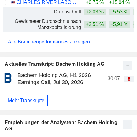
CHARLES RIVER LABORATORIES INTERNATIONAL, INC.
+0,75 %
+15,04 %
+
Durchschnitt
+2,03 %
+5,53 %
+
Gewichteter Durchschnitt nach
+2,51 %
+5,91 %
+
Marktkapitalisierung
Alle Branchenperformances anzeigen
Aktuelles Transkript: Bachem Holding AG
Bachem Holding AG, H1 2026
30.07.
Earnings Call, Jul 30, 2026
Mehr Transkripte
Empfehlungen der Analysten: Bachem Holding
AG