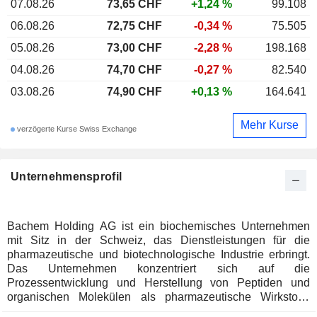
07.08.26
73,65 CHF
+1,24 %
99.108
06.08.26
72,75 CHF
-0,34 %
75.505
05.08.26
73,00 CHF
-2,28 %
198.168
04.08.26
74,70 CHF
-0,27 %
82.540
03.08.26
74,90 CHF
+0,13 %
164.641
Mehr Kurse
verzögerte Kurse Swiss Exchange
Unternehmensprofil
Bachem Holding AG ist ein biochemisches Unternehmen
mit Sitz in der Schweiz, das Dienstleistungen für die
pharmazeutische und biotechnologische Industrie erbringt.
Das Unternehmen konzentriert sich auf die
Prozessentwicklung und Herstellung von Peptiden und
organischen Molekülen als pharmazeutische Wirkstoffe
(APIs) sowie auf die Entwicklung von biochemischen